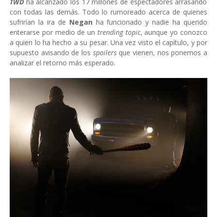
TWD
ha alcanzado los 17 millones de espectadores arrasando
con todas las demás. Todo lo rumoreado acerca de quienes
sufrirían la ira de
Negan
ha funcionado y nadie ha querido
enterarse por medio de un
trending topic
, aunque yo conozco
a quien lo ha hecho a su pesar. Una vez visto el capítulo, y por
supuesto avisando de los
spoilers
que vienen, nos ponemos a
analizar el retorno más esperado.