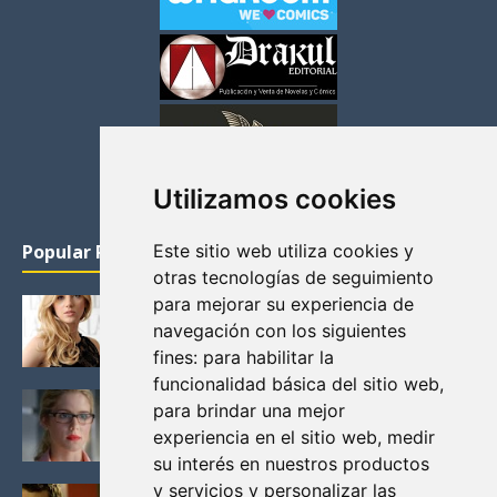
Utilizamos cookies
Este sitio web utiliza cookies y
Popular Posts
otras tecnologías de seguimiento
para mejorar su experiencia de
KATHERYN WINNICK: LA ACTRIZ MAS GUAPA DE
VIKINGOS
navegación con los siguientes
Junio 14, 2013
fines:
para habilitar la
funcionalidad básica del sitio web
,
FELICITY (EMILY BETT RICKARDS), LAS FOTOS
para brindar una mejor
MAS BONITAS DE LA ALIADA DE ARROW
experiencia en el sitio web
,
medir
Noviembre 30, 2013
su interés en nuestros productos
y servicios y personalizar las
BLACK MIRROR: TODA TU HISTORIA. EPISODIO 3.