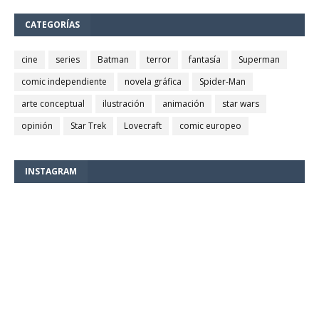
CATEGORÍAS
cine
series
Batman
terror
fantasía
Superman
comic independiente
novela gráfica
Spider-Man
arte conceptual
ilustración
animación
star wars
opinión
Star Trek
Lovecraft
comic europeo
INSTAGRAM