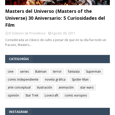
Masters del Universo (Masters of the
Universe) 30 Aniversario: 5 Curiosidades del
Film
El Solitario de Providence
Agosto 09, 2017
Considerada un clásico de culto a pesar de que en su día fue todo un
fracaso, Masters…
CATEGORÍAS
cine
series
Batman
terror
fantasía
Superman
comic independiente
novela gráfica
Spider-Man
arte conceptual
ilustración
animación
star wars
opinión
Star Trek
Lovecraft
comic europeo
INSTAGRAM