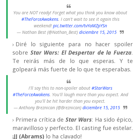
You are NOT ready! Forget what you think you know about
#TheForceAwakens
. I can't wait to see it again this
weekend!
pic.twitter.com/tvYaMZpYSn
— Nathan Best (@Nathan_Best)
diciembre 15, 2015
Diré lo siguiente para no hacer spoiler
sobre
Star Wars: El Despertar de la Fuerza
.
Te reirás más de lo que esperas. Y te
golpeará más fuerte de lo que te esperabas.
I'll say this to non-spoiler about
#StarWars
#TheForceAwakens
. You'll laugh more than you expect. And
you'll be hit harder than you expect.
— Anthony Breznican (@Breznican)
diciembre 15, 2015
Primera crítica de
Star Wars
: Ha sido épico,
maravilloso y perfecto. El casting fue estelar.
¡
JJ (Abrams)
lo ha clavado!