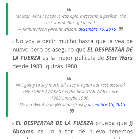
1st Star Wars review: it was epic, awesome & perfect. The
cast was stellar. JJ killed it!
— RainnWilson (@rainnwilson)
diciembre 15, 2015
No voy a decir mucho hasta que la vea de
nuevo pero os aseguro que
EL DESPERTAR DE
LA FUERZA
es la mejor película de
Star Wars
desde 1983...quizás 1980.
Not going to say much till I see it again but rest assured
THE FORCE AWAKENS is the best STAR WARS since
1983...maybe 1980.
— Steven Weintraub (@colliderfrosty)
diciembre 15, 2015
EL DESPERTAR DE LA FUERZA
prueba que
JJ
Abrams
es un autor: de nuevo tenemos