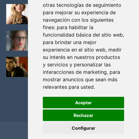
otras tecnologías de seguimiento
KATHERYN WINNICK: LA ACTRIZ MAS GUAPA DE
para mejorar su experiencia de
VIKINGOS
navegación con los siguientes
Junio 14, 2013
fines:
para habilitar la
FELICITY (EMILY BETT RICKARDS), LAS FOTOS
funcionalidad básica del sitio web
,
MAS BONITAS DE LA ALIADA DE ARROW
para brindar una mejor
Noviembre 30, 2013
experiencia en el sitio web
,
medir
su interés en nuestros productos
BLACK MIRROR: TODA TU HISTORIA. EPISODIO 3.
y servicios y personalizar las
LA CRITICA
interacciones de marketing
,
para
Mayo 17, 2012
mostrar anuncios que sean más
relevantes para usted
.
Aceptar
Rechazar
Configurar
Home
Privacidad y cookies
Contacto