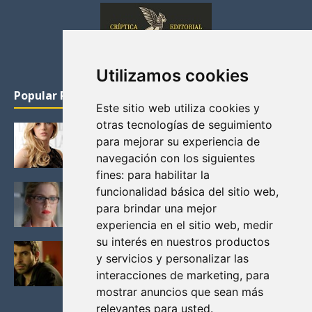
Utilizamos cookies
Popular Posts
Este sitio web utiliza cookies y
otras tecnologías de seguimiento
KATHERYN WINNICK: LA ACTRIZ MAS GUAPA DE
para mejorar su experiencia de
VIKINGOS
navegación con los siguientes
Junio 14, 2013
fines:
para habilitar la
FELICITY (EMILY BETT RICKARDS), LAS FOTOS
funcionalidad básica del sitio web
,
MAS BONITAS DE LA ALIADA DE ARROW
para brindar una mejor
Noviembre 30, 2013
experiencia en el sitio web
,
medir
su interés en nuestros productos
BLACK MIRROR: TODA TU HISTORIA. EPISODIO 3.
y servicios y personalizar las
LA CRITICA
interacciones de marketing
,
para
Mayo 17, 2012
mostrar anuncios que sean más
relevantes para usted
.