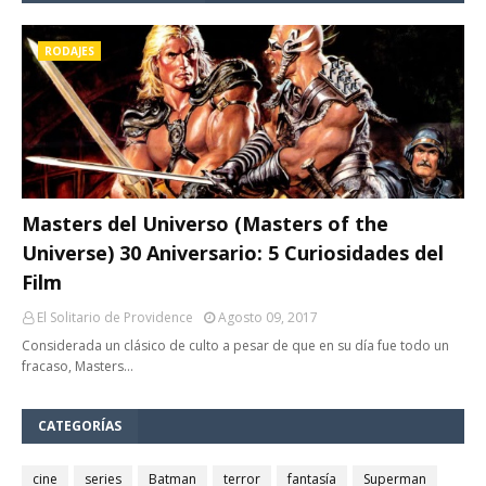
RODAJES
Masters del Universo (Masters of the
Universe) 30 Aniversario: 5 Curiosidades del
Film
El Solitario de Providence
Agosto 09, 2017
Considerada un clásico de culto a pesar de que en su día fue todo un
fracaso, Masters…
CATEGORÍAS
cine
series
Batman
terror
fantasía
Superman