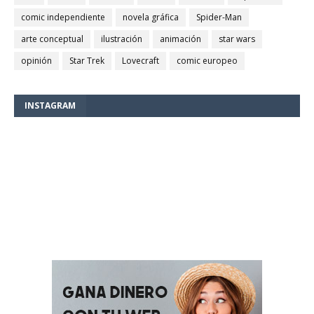
comic independiente
novela gráfica
Spider-Man
arte conceptual
ilustración
animación
star wars
opinión
Star Trek
Lovecraft
comic europeo
INSTAGRAM