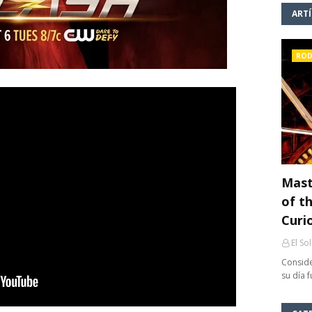
ART
ROD
Mast
of th
Curi
El So
Conside
su día 