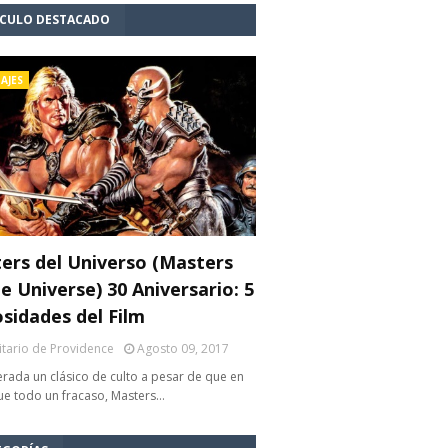
ÍCULO DESTACADO
AJES
ers del Universo (Masters
e Universe) 30 Aniversario: 5
osidades del Film
litario de Providence
Agosto 09, 2017
rada un clásico de culto a pesar de que en
fue todo un fracaso, Masters…