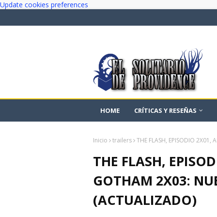
Update cookies preferences
HOME
CRÍTICAS Y RESEÑAS
Inicio
trailers
THE FLASH, EPISODIO 2X01
THE FLASH, EPISOD
GOTHAM 2X03: NU
(ACTUALIZADO)