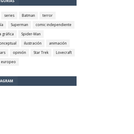
EGORÍAS
series
Batman
terror
ía
Superman
comic independiente
a gráfica
Spider-Man
conceptual
ilustración
animación
wars
opinión
Star Trek
Lovecraft
 europeo
TAGRAM