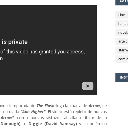
CAT
cine
fantas
novel
arte 
star 
comic
INS
egunda temporada de
The Flash
llega la cuarta de
Arrow
, de
mo titulada
"Aim Higher"
. El vídeo está repleto de nuevas
 Arrow"
, como nuevos vistazos al villano titular de la
cDonough)
, o
Diggle (David Ramsay)
y su polémico