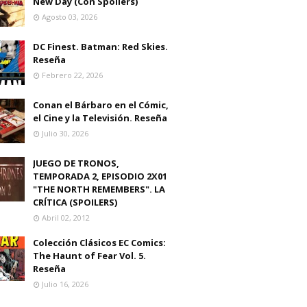
New Day (Con Spoilers)
Agosto 03, 2026
DC Finest. Batman: Red Skies.
Reseña
Febrero 22, 2026
Conan el Bárbaro en el Cómic,
el Cine y la Televisión. Reseña
Julio 30, 2026
JUEGO DE TRONOS,
TEMPORADA 2, EPISODIO 2X01
"THE NORTH REMEMBERS". LA
CRÍTICA (SPOILERS)
Abril 02, 2012
Colección Clásicos EC Comics:
The Haunt of Fear Vol. 5.
Reseña
Julio 16, 2026