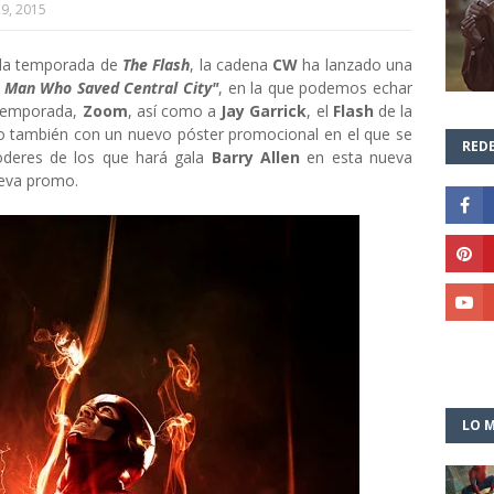
9, 2015
nda temporada de
The Flash
, la cadena
CW
ha lanzado una
 Man Who Saved Central City"
, en la que podemos echar
a temporada,
Zoom
, así como a
Jay Garrick
, el
Flash
de la
jo también con un nuevo póster promocional en el que se
REDE
oderes de los que hará gala
Barry Allen
en esta nueva
eva promo.
LO M