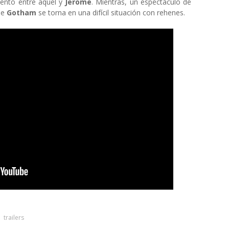
iento entre aquel y
Jerome
. Mientras, un espectáculo de
 de
Gotham
se torna en una difícil situación con rehenes.
trailers