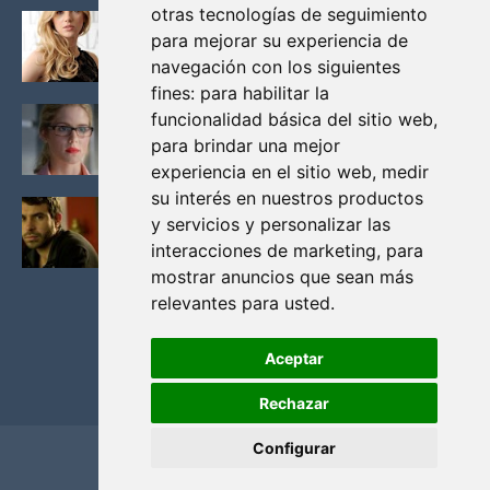
otras tecnologías de seguimiento
KATHERYN WINNICK: LA ACTRIZ MAS GUAPA DE
para mejorar su experiencia de
VIKINGOS
navegación con los siguientes
Junio 14, 2013
fines:
para habilitar la
FELICITY (EMILY BETT RICKARDS), LAS FOTOS
funcionalidad básica del sitio web
,
MAS BONITAS DE LA ALIADA DE ARROW
para brindar una mejor
Noviembre 30, 2013
experiencia en el sitio web
,
medir
su interés en nuestros productos
BLACK MIRROR: TODA TU HISTORIA. EPISODIO 3.
y servicios y personalizar las
LA CRITICA
interacciones de marketing
,
para
Mayo 17, 2012
mostrar anuncios que sean más
relevantes para usted
.
Aceptar
Rechazar
Configurar
Home
Privacidad y cookies
Contacto