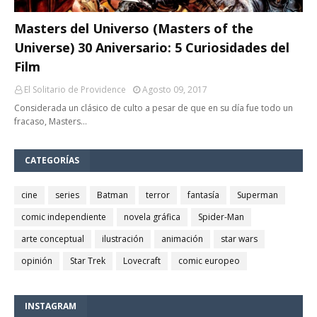
Masters del Universo (Masters of the
Universe) 30 Aniversario: 5 Curiosidades del
Film
El Solitario de Providence
Agosto 09, 2017
Considerada un clásico de culto a pesar de que en su día fue todo un
fracaso, Masters…
CATEGORÍAS
cine
series
Batman
terror
fantasía
Superman
comic independiente
novela gráfica
Spider-Man
arte conceptual
ilustración
animación
star wars
opinión
Star Trek
Lovecraft
comic europeo
INSTAGRAM