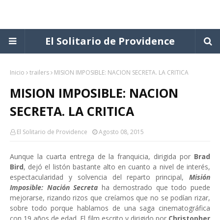
El Solitario de Providence
Inicio
trailers
MISION IMPOSIBLE: NACION SECRETA. LA CRITICA
MISION IMPOSIBLE: NACION
SECRETA. LA CRITICA
El Solitario de Providence
Agosto 08, 2015
Aunque la cuarta entrega de la franquicia, dirigida por
Brad
Bird
, dejó el listón bastante alto en cuanto a nivel de interés,
espectacularidad y solvencia del reparto principal,
Misión
Imposible: Nación Secreta
ha demostrado que todo puede
mejorarse, rizando rizos que creíamos que no se podían rizar,
sobre todo porque hablamos de una saga cinematográfica
con 19 años de edad. El film escrito y dirigido por
Christopher