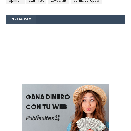
opinión
Star Trek
Lovecraft
comic europeo
INSTAGRAM