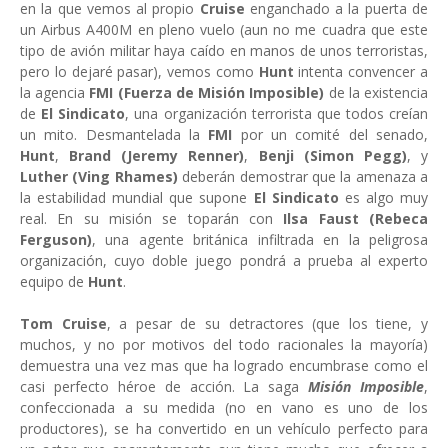
en la que vemos al propio
Cruise
enganchado a la puerta de
un Airbus A400M en pleno vuelo (aun no me cuadra que este
tipo de avión militar haya caído en manos de unos terroristas,
pero lo dejaré pasar), vemos como
Hunt
intenta convencer a
la agencia
FMI (Fuerza de Misión Imposible)
de la existencia
de
El Sindicato
, una organización terrorista que todos creían
un mito. Desmantelada la
FMI
por un comité del senado,
Hunt
,
Brand (Jeremy Renner)
,
Benji (Simon Pegg)
, y
Luther (Ving Rhames)
deberán demostrar que la amenaza a
la estabilidad mundial que supone
El Sindicato
es algo muy
real. En su misión se toparán con
Ilsa Faust (Rebeca
Ferguson)
, una agente británica infiltrada en la peligrosa
organización, cuyo doble juego pondrá a prueba al experto
equipo de
Hunt
.
Tom Cruise
, a pesar de su detractores (que los tiene, y
muchos, y no por motivos del todo racionales la mayoría)
demuestra una vez mas que ha logrado encumbrase como el
casi perfecto héroe de acción. La saga
Misión Imposible
,
confeccionada a su medida (no en vano es uno de los
productores), se ha convertido en un vehículo perfecto para