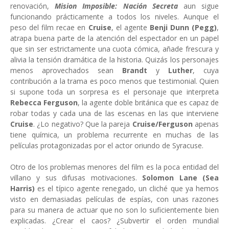
renovación,
Mision Imposible: Nación Secreta
aun sigue
funcionando prácticamente a todos los niveles. Aunque el
peso del film recae en
Cruise
, el agente
Benji Dunn (Pegg)
,
atrapa buena parte de la atención del espectador en un papel
que sin ser estrictamente una cuota cómica, añade frescura y
alivia la tensión dramática de la historia. Quizás los personajes
menos aprovechados sean
Brandt
y
Luther
, cuya
contribución a la trama es poco menos que testimonial. Quien
si supone toda un sorpresa es el personaje que interpreta
Rebecca Ferguson
, la agente doble británica que es capaz de
robar todas y cada una de las escenas en las que interviene
Cruise
. ¿Lo negativo? Que la pareja
Cruise/Ferguson
apenas
tiene química, un problema recurrente en muchas de las
películas protagonizadas por el actor oriundo de Syracuse.
Otro de los problemas menores del film es la poca entidad del
villano y sus difusas motivaciones.
Solomon Lane (Sea
Harris)
es el típico agente renegado, un cliché que ya hemos
visto en demasiadas películas de espías, con unas razones
para su manera de actuar que no son lo suficientemente bien
explicadas. ¿Crear el caos? ¿Subvertir el orden mundial