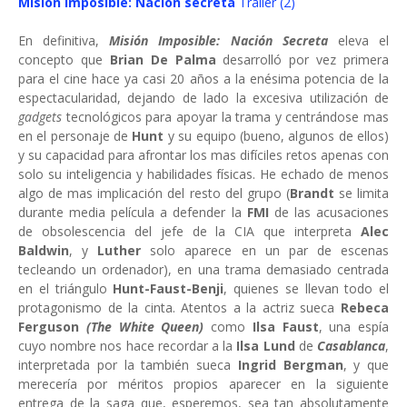
Misión Imposible: Nación secreta
Tráiler (2)
En definitiva,
Misión Imposible: Nación Secreta
eleva el
concepto que
Brian De Palma
desarrolló por vez primera
para el cine hace ya casi 20 años a la enésima potencia de la
espectacularidad, dejando de lado la excesiva utilización de
gadgets
tecnológicos para apoyar la trama y centrándose mas
en el personaje de
Hunt
y su equipo (bueno, algunos de ellos)
y su capacidad para afrontar los mas difíciles retos apenas con
solo su inteligencia y habilidades físicas. He echado de menos
algo de mas implicación del resto del grupo (
Brandt
se limita
durante media película a defender la
FMI
de las acusaciones
de obsolescencia del jefe de la CIA que interpreta
Alec
Baldwin
, y
Luther
solo aparece en un par de escenas
tecleando un ordenador), en una trama demasiado centrada
en el triángulo
Hunt-Faust-Benji
, quienes se llevan todo el
protagonismo de la cinta. Atentos a la actriz sueca
Rebeca
Ferguson
(The White Queen)
como
Ilsa Faust
, una espía
cuyo nombre nos hace recordar a la
Ilsa Lund
de
Casablanca
,
interpretada por la también sueca
Ingrid Bergman
, y que
merecería por méritos propios aparecer en la siguiente
entrega de la saga que, esperemos, sea tan absolutamente