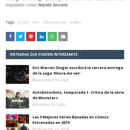
trepidante como
Nación Secreta
.
Tags:
acción
cine
criticas de cine
trailers
ENTRADAS QUE PUEDEN INTERESARTE
Eric Warren Singer escribirá la tercera entrega
de la saga 'Ahora me ves'
December 04, 2020
Antidisturbios, temporada 1. Crítica de la serie
de Movistar+
October 23, 2020
Las 5 Mejores Series Basadas en Cómics
Estrenadas en 2019
December 27, 2019