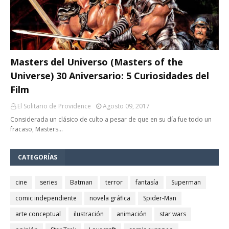
Masters del Universo (Masters of the
Universe) 30 Aniversario: 5 Curiosidades del
Film
El Solitario de Providence
Agosto 09, 2017
Considerada un clásico de culto a pesar de que en su día fue todo un
fracaso, Masters…
CATEGORÍAS
cine
series
Batman
terror
fantasía
Superman
comic independiente
novela gráfica
Spider-Man
arte conceptual
ilustración
animación
star wars