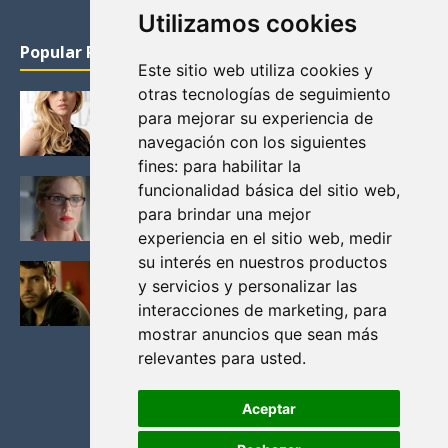
Utilizamos cookies
Popular Posts
Este sitio web utiliza cookies y
otras tecnologías de seguimiento
KATHERYN WINNICK: LA ACTRIZ MAS GUAPA DE
para mejorar su experiencia de
VIKINGOS
navegación con los siguientes
Junio 14, 2013
fines:
para habilitar la
FELICITY (EMILY BETT RICKARDS), LAS FOTOS
funcionalidad básica del sitio web
,
MAS BONITAS DE LA ALIADA DE ARROW
para brindar una mejor
Noviembre 30, 2013
experiencia en el sitio web
,
medir
su interés en nuestros productos
BLACK MIRROR: TODA TU HISTORIA. EPISODIO 3.
y servicios y personalizar las
LA CRITICA
interacciones de marketing
,
para
Mayo 17, 2012
mostrar anuncios que sean más
relevantes para usted
.
Aceptar