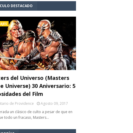
ÍCULO DESTACADO
AJES
ers del Universo (Masters
e Universe) 30 Aniversario: 5
osidades del Film
litario de Providence
Agosto 09, 2017
rada un clásico de culto a pesar de que en
fue todo un fracaso, Masters…