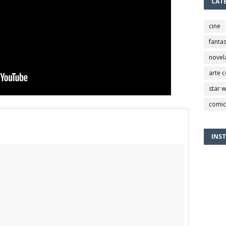
CAT
cine
fantas
novel
arte 
star 
comic
INS