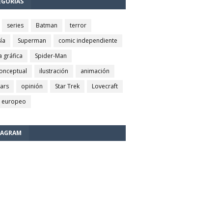
EGORÍAS
series
Batman
terror
ía
Superman
comic independiente
a gráfica
Spider-Man
conceptual
ilustración
animación
wars
opinión
Star Trek
Lovecraft
 europeo
TAGRAM