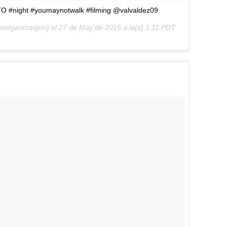
 #night #youmaynotwalk #filming @valvaldez09
morgancraigon) el
27 de May de 2015 a la(s) 1:11 PDT