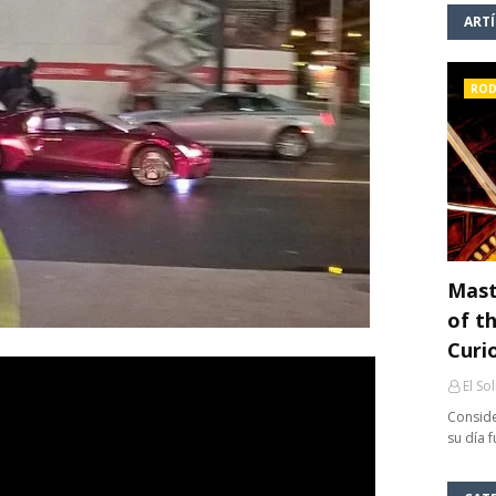
ART
ROD
Mast
of th
Curi
El So
Conside
su día 