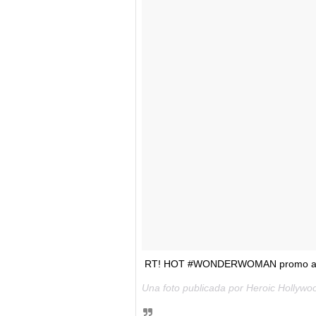
RT! HOT #WONDERWOMAN promo art
Una foto publicada por Heroic Hollywo