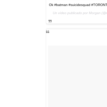
Ok #batman #suicidesquad #TORONTO
Un vídeo publicado por Morgan (@