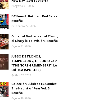
New Day (Con Spoilers)
Agosto 03, 2026
DC Finest. Batman: Red Skies.
Reseña
Febrero 22, 2026
Conan el Bárbaro en el Cómic,
el Cine y la Televisión. Reseña
Julio 30, 2026
JUEGO DE TRONOS,
TEMPORADA 2, EPISODIO 2X01
"THE NORTH REMEMBERS". LA
CRÍTICA (SPOILERS)
Abril 02, 2012
Colección Clásicos EC Comics:
The Haunt of Fear Vol. 5.
Reseña
Julio 16, 2026