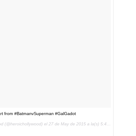
 from #BatmanvSuperman #GalGadot
od (@heroichollywood) el
27 de May de 2015 a la(s) 5:40 PDT