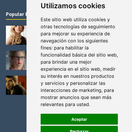
Utilizamos cookies
Popular Posts
Este sitio web utiliza cookies y
otras tecnologías de seguimiento
KATHERYN WINNICK: LA ACTRIZ MAS GUAPA DE
para mejorar su experiencia de
VIKINGOS
navegación con los siguientes
Junio 14, 2013
fines:
para habilitar la
FELICITY (EMILY BETT RICKARDS), LAS FOTOS
funcionalidad básica del sitio web
,
MAS BONITAS DE LA ALIADA DE ARROW
para brindar una mejor
Noviembre 30, 2013
experiencia en el sitio web
,
medir
su interés en nuestros productos
BLACK MIRROR: TODA TU HISTORIA. EPISODIO 3.
y servicios y personalizar las
LA CRITICA
interacciones de marketing
,
para
Mayo 17, 2012
mostrar anuncios que sean más
relevantes para usted
.
Aceptar
Rechazar