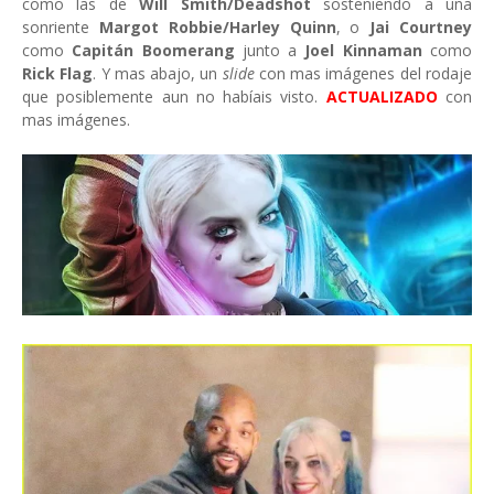
como las de
Will Smith/Deadshot
sosteniendo a una
sonriente
Margot Robbie/Harley Quinn
, o
Jai Courtney
como
Capitán Boomerang
junto a
Joel Kinnaman
como
Rick Flag
. Y mas abajo, un
slide
con mas imágenes del rodaje
que posiblemente aun no habíais visto.
ACTUALIZADO
con
mas imágenes.