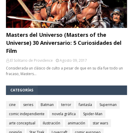
Masters del Universo (Masters of the
Universe) 30 Aniversario: 5 Curiosidades del
Film
El Solitario de Providence
Agosto 09, 2017
Considerada un clásico de culto a pesar de que en su día fue todo un
fracaso, Masters…
CATEGORÍAS
cine
series
Batman
terror
fantasía
Superman
comic independiente
novela gráfica
Spider-Man
arte conceptual
ilustración
animación
star wars
opinión
Star Trek
Lovecraft
comic europeo