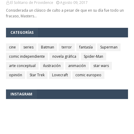
El Solitario de Providence
Agosto 09, 2017
Considerada un clásico de culto a pesar de que en su día fue todo un
fracaso, Masters…
CATEGORÍAS
cine
series
Batman
terror
fantasía
Superman
comic independiente
novela gráfica
Spider-Man
arte conceptual
ilustración
animación
star wars
opinión
Star Trek
Lovecraft
comic europeo
INSTAGRAM