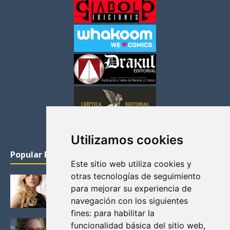
Utilizamos cookies
Popular Posts
Este sitio web utiliza cookies y
otras tecnologías de seguimiento
KATHERYN WINNICK: LA ACTRIZ MAS GUAPA DE
para mejorar su experiencia de
VIKINGOS
navegación con los siguientes
Junio 14, 2013
fines:
para habilitar la
FELICITY (EMILY BETT RICKARDS), LAS FOTOS
funcionalidad básica del sitio web
,