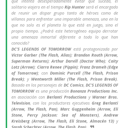
que intenta desesperadamente evitar que suceda, el
solitario viajero en el tiempo
Rip Hunter
será el encargado
de reunir un dispar grupo tanto de héroes como de
villanos para enfrentar una imparable amenaza, una en la
que no solo es el planeta lo que está en juego, sino el
propio tiempo. ¿Podrá este heterogéneo equipo derrotar
una amenaza inmortal diferente a todo lo que han
conocido?
DC’S LEGENDS OF TOMORROW
está protagonizada por
Victor Garber (The Flash, Alias)
;
Brandon Routh (Arrow,
Superman Returns)
;
Arthur Darvill (Doctor Who)
;
Caity
Lotz (Arrow)
;
Ciarra Renee (Pippin)
;
Franz Drameh (Edge
of Tomorrow)
; con
Dominic Purcell (The Flash, Prison
Break)
; y
Wentworth Miller (The Flash, Prison Break)
.
Basada en los personajes de
DC Comics
,
DC’S LEGENDS OF
TOMORROW
es una producción
Bonanza Productions Inc.
en asociación con
Berlanti Productions
y
Warner Bros.
Television
, con los productores ejecutivos
Greg Berlanti
(Arrow, The Flash, Pan)
,
Marc Guggenheim (Arrow, Eli
Stone, Percy Jackson: Sea of Monsters)
,
Andrew
Kreisberg (Arrow, The Flash, Eli Stone, Almacén 13)
y
Sarah Schechter (Arrow, The Flash, Pan)
.