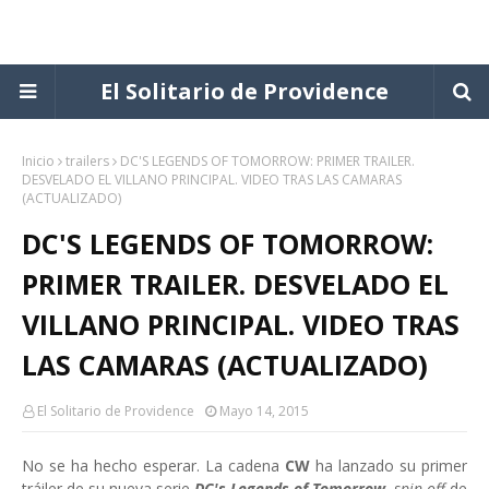
El Solitario de Providence
Inicio
trailers
DC'S LEGENDS OF TOMORROW: PRIMER TRAILER.
DESVELADO EL VILLANO PRINCIPAL. VIDEO TRAS LAS CAMARAS
(ACTUALIZADO)
DC'S LEGENDS OF TOMORROW:
PRIMER TRAILER. DESVELADO EL
VILLANO PRINCIPAL. VIDEO TRAS
LAS CAMARAS (ACTUALIZADO)
El Solitario de Providence
Mayo 14, 2015
No se ha hecho esperar. La cadena
CW
ha lanzado su primer
tráiler de su nueva serie
DC's Legends of Tomorrow
,
spin off
de