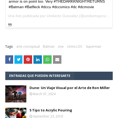
armor is on point too. Very #THEDARKKNIGHTRETURNS
#Batman #Batfleck #dccu #dccomics #dc #dcmovie
Una foto publicada por Umberto Gonzalez (@umbertogonzalez) el
Tags:
arte conceptual
Batman
cine
cómics DC
Superman
ENTRADAS QUE PUEDEN INTERESARTE
Dune: Un Viaje Visual por el Arte de Ron Miller
March 07, 2024
5 Tips to Acrylic Pouring
September 23, 2018