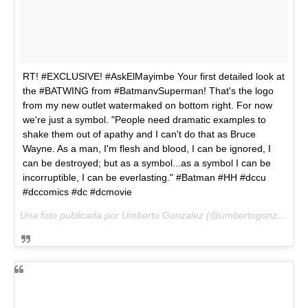
RT! #EXCLUSIVE! #AskElMayimbe Your first detailed look at
the #BATWING from #BatmanvSuperman! That's the logo
from my new outlet watermaked on bottom right. For now
we're just a symbol. "People need dramatic examples to
shake them out of apathy and I can't do that as Bruce
Wayne. As a man, I'm flesh and blood, I can be ignored, I
can be destroyed; but as a symbol...as a symbol I can be
incorruptible, I can be everlasting." #Batman #HH #dccu
#dccomics #dc #dcmovie
Una foto publicada por Umberto Gonzalez (@umbertogonzalez) el