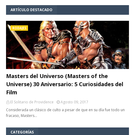
ARTÍCULO DESTACADO
RODAJES
Masters del Universo (Masters of the
Universe) 30 Aniversario: 5 Curiosidades del
Film
El Solitario de Providence
Agosto 09, 2017
Considerada un clásico de culto a pesar de que en su día fue todo un
fracaso, Masters…
CATEGORÍAS