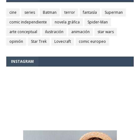
cine
series
Batman
terror
fantasía
Superman
comic independiente
novela gráfica
Spider-Man
arte conceptual
ilustración
animación
star wars
opinión
Star Trek
Lovecraft
comic europeo
INSTAGRAM