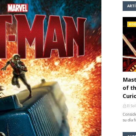
ART
ROD
Mast
of th
Curi
El So
Conside
su día 