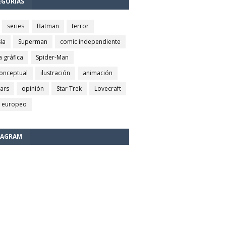
EGORÍAS
series
Batman
terror
ía
Superman
comic independiente
a gráfica
Spider-Man
conceptual
ilustración
animación
wars
opinión
Star Trek
Lovecraft
 europeo
TAGRAM