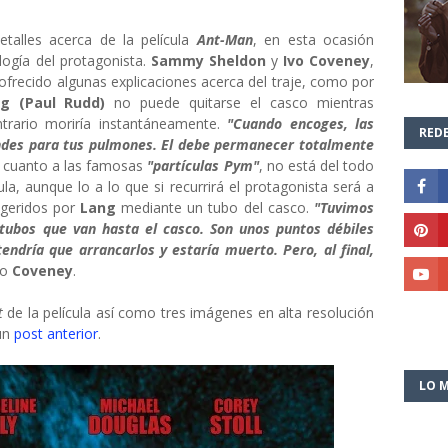
etalles acerca de la película
Ant-Man
, en esta ocasión
logía del protagonista.
Sammy Sheldon
y
Ivo Coveney
,
 ofrecido algunas explicaciones acerca del traje, como por
g (Paul Rudd)
no puede quitarse el casco mientras
trario moriría instantáneamente.
"Cuando encoges, las
REDE
ndes para tus pulmones. El debe permanecer totalmente
n cuanto a las famosas
"partículas Pym"
, no está del todo
la, aunque lo a lo que si recurrirá el protagonista será a
geridos por
Lang
mediante un tubo del casco.
"Tuvimos
tubos que van hasta el casco. Son unos puntos débiles
tendría que arrancarlos y estaría muerto. Pero, al final,
do
Coveney
.
t
de la película así como tres imágenes en alta resolución
 un
post anterior
.
LO M