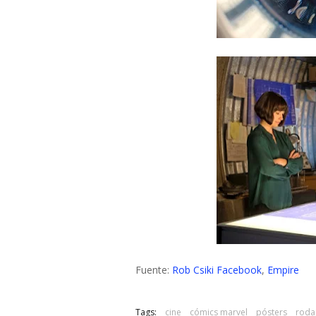
Fuente:
Rob Csiki Facebook
,
Empire
Tags:
cine
cómics marvel
pósters
roda