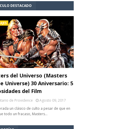
ÍCULO DESTACADO
AJES
ers del Universo (Masters
e Universe) 30 Aniversario: 5
osidades del Film
litario de Providence
Agosto 09, 2017
rada un clásico de culto a pesar de que en
fue todo un fracaso, Masters…