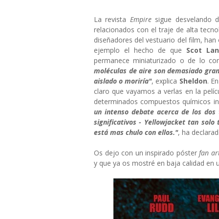
La revista
Empire
sigue desvelando d
relacionados con el traje de alta tecno
diseñadores del vestuario del film, han
ejemplo el hecho de que
Scot Lan
permanece miniaturizado o de lo con
moléculas de aire son demasiado gra
aislado o moriría"
, explica
Sheldon
. E
claro que vayamos a verlas en la pelícu
determinados compuestos químicos in
un intenso debate acerca de los dos 
significativos - Yellowjacket tan solo 
está mas chulo con ellos."
, ha declara
Os dejo con un inspirado póster
fan ar
y que ya os mostré en baja calidad en