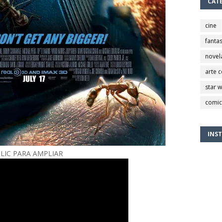
CAT
cine
fantas
novel
arte 
star 
comic
INS
LIC PARA AMPLIAR