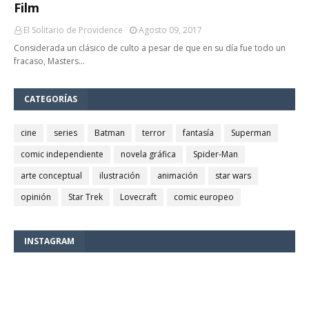
Film
El Solitario de Providence
Agosto 09, 2017
Considerada un clásico de culto a pesar de que en su día fue todo un
fracaso, Masters…
CATEGORÍAS
cine
series
Batman
terror
fantasía
Superman
comic independiente
novela gráfica
Spider-Man
arte conceptual
ilustración
animación
star wars
opinión
Star Trek
Lovecraft
comic europeo
INSTAGRAM