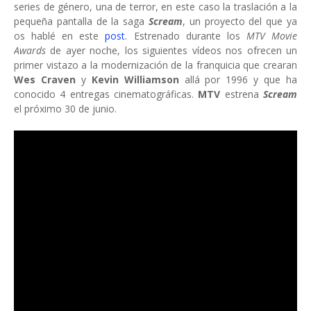
series de género, una de terror, en este caso la traslación a la
pequeña pantalla de la saga
Scream
, un proyecto del que ya
os hablé en este
post
. Estrenado durante los
MTV Movie
Awards
de ayer noche, los siguientes vídeos nos ofrecen un
primer vistazo a la modernización de la franquicia que crearan
Wes Craven
y
Kevin Williamson
allá por 1996 y que ha
conocido 4 entregas cinematográficas.
MTV
estrena
Scream
el próximo 30 de junio.