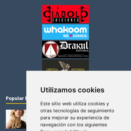
Utilizamos cookies
Popular Posts
Este sitio web utiliza cookies y
otras tecnologías de seguimiento
KATHERYN WINNICK: LA ACTRIZ MAS GUAPA DE
para mejorar su experiencia de
VIKINGOS
navegación con los siguientes
Junio 14, 2013