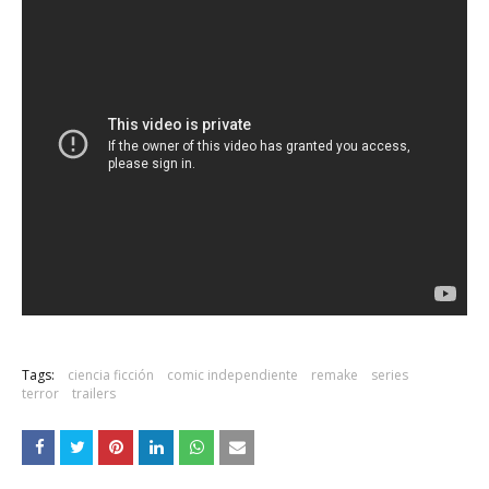
Tags:
ciencia ficción
comic independiente
remake
series
terror
trailers