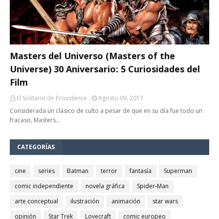
Masters del Universo (Masters of the
Universe) 30 Aniversario: 5 Curiosidades del
Film
El Solitario de Providence
Agosto 09, 2017
Considerada un clásico de culto a pesar de que en su día fue todo un
fracaso, Masters…
CATEGORÍAS
cine
series
Batman
terror
fantasía
Superman
comic independiente
novela gráfica
Spider-Man
arte conceptual
ilustración
animación
star wars
opinión
Star Trek
Lovecraft
comic europeo