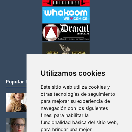
Utilizamos cookies
Popular Posts
Este sitio web utiliza cookies y
otras tecnologías de seguimiento
KATHERYN WINNICK: LA ACTRIZ MAS GUAPA DE
para mejorar su experiencia de
VIKINGOS
navegación con los siguientes
Junio 14, 2013
fines:
para habilitar la
FELICITY (EMILY BETT RICKARDS), LAS FOTOS
funcionalidad básica del sitio web
,
MAS BONITAS DE LA ALIADA DE ARROW
para brindar una mejor