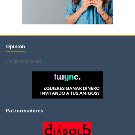
Opinión
3/opinión/post-list
Patrocinadores