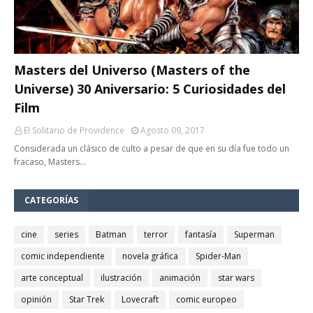
Masters del Universo (Masters of the
Universe) 30 Aniversario: 5 Curiosidades del
Film
El Solitario de Providence
Agosto 09, 2017
Considerada un clásico de culto a pesar de que en su día fue todo un
fracaso, Masters…
CATEGORÍAS
cine
series
Batman
terror
fantasía
Superman
comic independiente
novela gráfica
Spider-Man
arte conceptual
ilustración
animación
star wars
opinión
Star Trek
Lovecraft
comic europeo