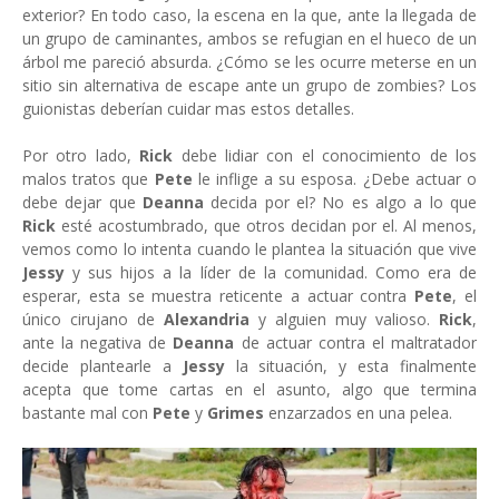
exterior? En todo caso, la escena en la que, ante la llegada de
un grupo de caminantes, ambos se refugian en el hueco de un
árbol me pareció absurda. ¿Cómo se les ocurre meterse en un
sitio sin alternativa de escape ante un grupo de zombies? Los
guionistas deberían cuidar mas estos detalles.
Por otro lado,
Rick
debe lidiar con el conocimiento de los
malos tratos que
Pete
le inflige a su esposa. ¿Debe actuar o
debe dejar que
Deanna
decida por el? No es algo a lo que
Rick
esté acostumbrado, que otros decidan por el. Al menos,
vemos como lo intenta cuando le plantea la situación que vive
Jessy
y sus hijos a la líder de la comunidad. Como era de
esperar, esta se muestra reticente a actuar contra
Pete
, el
único cirujano de
Alexandria
y alguien muy valioso.
Rick
,
ante la negativa de
Deanna
de actuar contra el maltratador
decide plantearle a
Jessy
la situación, y esta finalmente
acepta que tome cartas en el asunto, algo que termina
bastante mal con
Pete
y
Grimes
enzarzados en una pelea.