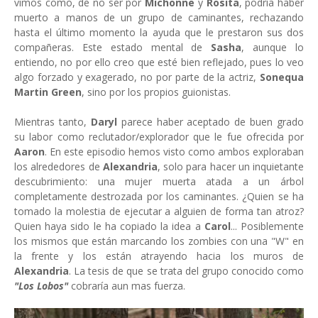
vimos como, de no ser por
Michonne
y
Rosita
, podría haber
muerto a manos de un grupo de caminantes, rechazando
hasta el último momento la ayuda que le prestaron sus dos
compañeras. Este estado mental de
Sasha
, aunque lo
entiendo, no por ello creo que esté bien reflejado, pues lo veo
algo forzado y exagerado, no por parte de la actriz,
Sonequa
Martin Green
, sino por los propios guionistas.
Mientras tanto,
Daryl
parece haber aceptado de buen grado
su labor como reclutador/explorador que le fue ofrecida por
Aaron
. En este episodio hemos visto como ambos exploraban
los alrededores de
Alexandria
, solo para hacer un inquietante
descubrimiento: una mujer muerta atada a un árbol
completamente destrozada por los caminantes. ¿Quien se ha
tomado la molestia de ejecutar a alguien de forma tan atroz?
Quien haya sido le ha copiado la idea a
Carol
... Posiblemente
los mismos que están marcando los zombies con una "W" en
la frente y los están atrayendo hacia los muros de
Alexandria
. La tesis de que se trata del grupo conocido como
"Los Lobos"
cobraría aun mas fuerza.