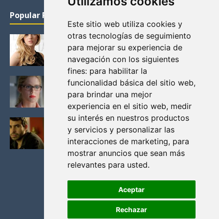
Utilizamos cookies
Popular Posts
Este sitio web utiliza cookies y
otras tecnologías de seguimiento
KATHERYN WINNICK: LA ACTRIZ MAS GUAPA DE
para mejorar su experiencia de
VIKINGOS
navegación con los siguientes
Junio 14, 2013
fines:
para habilitar la
FELICITY (EMILY BETT RICKARDS), LAS FOTOS
funcionalidad básica del sitio web
,
MAS BONITAS DE LA ALIADA DE ARROW
para brindar una mejor
Noviembre 30, 2013
experiencia en el sitio web
,
medir
su interés en nuestros productos
BLACK MIRROR: TODA TU HISTORIA. EPISODIO 3.
y servicios y personalizar las
LA CRITICA
interacciones de marketing
,
para
Mayo 17, 2012
mostrar anuncios que sean más
relevantes para usted
.
Aceptar
Rechazar