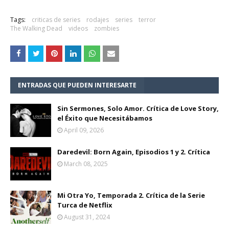
Tags:
criticas de series
rodajes
series
terror
The Walking Dead
videos
zombies
ENTRADAS QUE PUEDEN INTERESARTE
Sin Sermones, Solo Amor. Crítica de Love Story,
el Éxito que Necesitábamos
April 09, 2026
Daredevil: Born Again, Episodios 1 y 2. Crítica
March 08, 2025
Mi Otra Yo, Temporada 2. Crítica de la Serie
Turca de Netflix
August 31, 2024