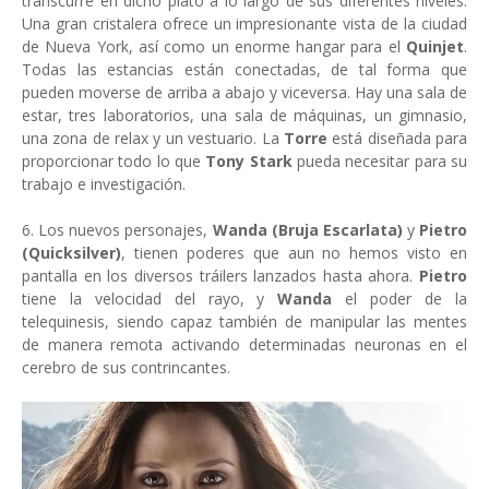
transcurre en dicho plató a lo largo de sus diferentes niveles.
Una gran cristalera ofrece un impresionante vista de la ciudad
de Nueva York, así como un enorme hangar para el
Quinjet
.
Todas las estancias están conectadas, de tal forma que
pueden moverse de arriba a abajo y viceversa. Hay una sala de
estar, tres laboratorios, una sala de máquinas, un gimnasio,
una zona de relax y un vestuario. La
Torre
está diseñada para
proporcionar todo lo que
Tony Stark
pueda necesitar para su
trabajo e investigación.
6. Los nuevos personajes,
Wanda (Bruja Escarlata)
y
Pietro
(Quicksilver)
, tienen poderes que aun no hemos visto en
pantalla en los diversos tráilers lanzados hasta ahora.
Pietro
tiene la velocidad del rayo, y
Wanda
el poder de la
telequinesis, siendo capaz también de manipular las mentes
de manera remota activando determinadas neuronas en el
cerebro de sus contrincantes.