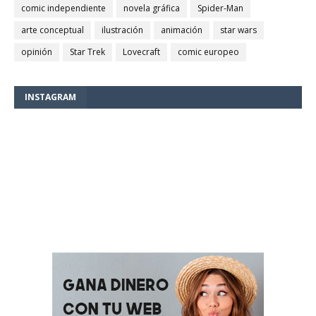
comic independiente
novela gráfica
Spider-Man
arte conceptual
ilustración
animación
star wars
opinión
Star Trek
Lovecraft
comic europeo
INSTAGRAM