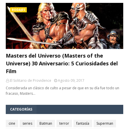
RODAJES
Masters del Universo (Masters of the
Universe) 30 Aniversario: 5 Curiosidades del
Film
El Solitario de Providence
Agosto 09, 2017
Considerada un clásico de culto a pesar de que en su día fue todo un
fracaso, Masters…
CATEGORÍAS
cine
series
Batman
terror
fantasía
Superman