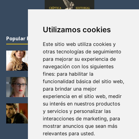
Utilizamos cookies
Popular Posts
Este sitio web utiliza cookies y
otras tecnologías de seguimiento
KATHERYN WINNICK: LA ACTRIZ MAS GUAPA DE
para mejorar su experiencia de
VIKINGOS
navegación con los siguientes
Junio 14, 2013
fines:
para habilitar la
FELICITY (EMILY BETT RICKARDS), LAS FOTOS
funcionalidad básica del sitio web
,
MAS BONITAS DE LA ALIADA DE ARROW
para brindar una mejor
Noviembre 30, 2013
experiencia en el sitio web
,
medir
su interés en nuestros productos
BLACK MIRROR: TODA TU HISTORIA. EPISODIO 3.
y servicios y personalizar las
LA CRITICA
interacciones de marketing
,
para
Mayo 17, 2012
mostrar anuncios que sean más
relevantes para usted
.