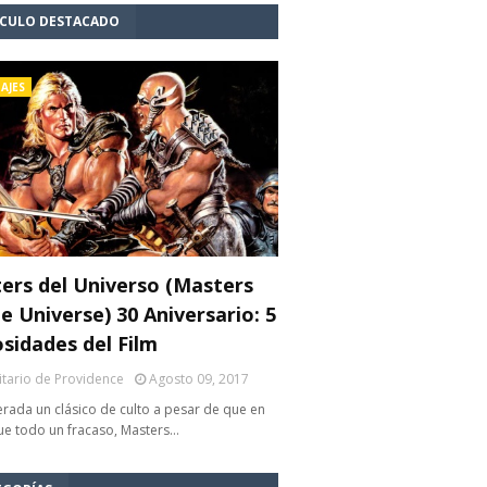
ÍCULO DESTACADO
AJES
ers del Universo (Masters
e Universe) 30 Aniversario: 5
osidades del Film
litario de Providence
Agosto 09, 2017
rada un clásico de culto a pesar de que en
fue todo un fracaso, Masters…