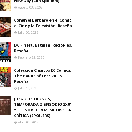
New Day (Con Spoilers)
Agosto 03, 2026
Conan el Bárbaro en el Cómic,
el Cine y la Televisión. Reseña
Julio 30, 2026
DC Finest. Batman: Red Skies.
Reseña
Febrero 22, 2026
Colección Clásicos EC Comics:
The Haunt of Fear Vol. 5.
Reseña
Julio 16, 2026
JUEGO DE TRONOS,
TEMPORADA 2, EPISODIO 2X01
"THE NORTH REMEMBERS". LA
CRÍTICA (SPOILERS)
Abril 02, 2012