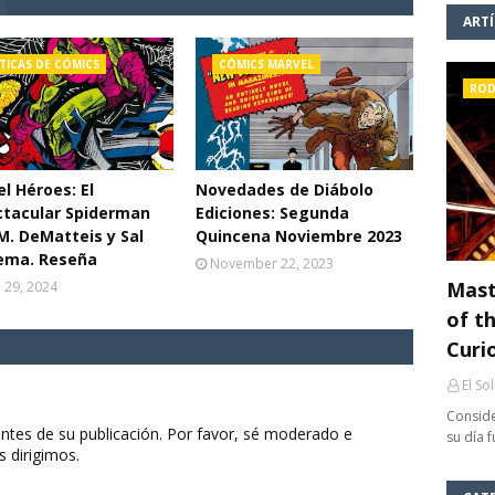
ART
TICAS DE CÓMICS
CÓMICS MARVEL
ROD
l Héroes: El
Novedades de Diábolo
ctacular Spiderman
Ediciones: Segunda
 M. DeMatteis y Sal
Quincena Noviembre 2023
ema. Reseña
November 22, 2023
Mast
l 29, 2024
of th
Curi
El So
Conside
ntes de su publicación. Por favor, sé moderado e
su día 
s dirigimos.