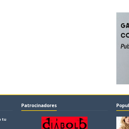
Patrocinadores
Popul
a tu