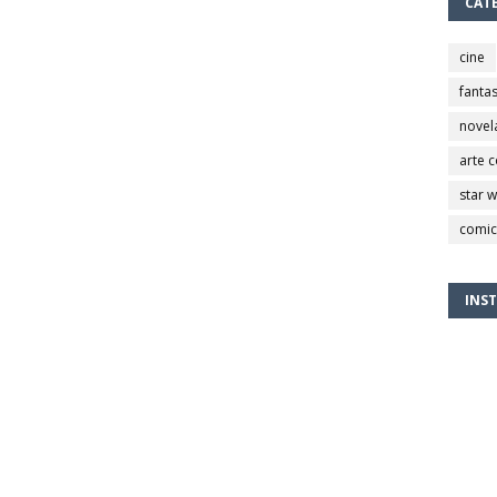
CAT
cine
fantas
novel
arte 
star 
comic
INS