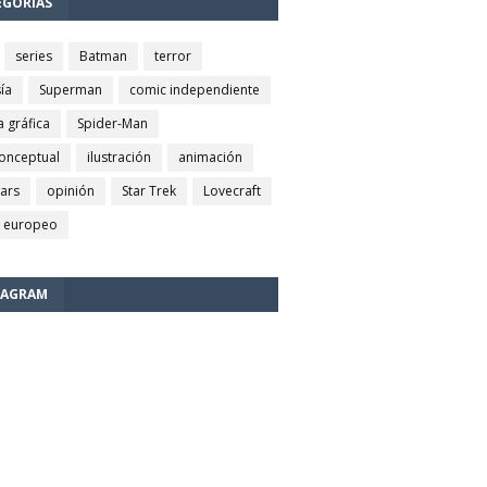
EGORÍAS
series
Batman
terror
ía
Superman
comic independiente
a gráfica
Spider-Man
conceptual
ilustración
animación
wars
opinión
Star Trek
Lovecraft
 europeo
TAGRAM