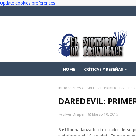
Update cookies preferences
HOME
CRÍTICAS Y RESEÑAS
Inicio
series
DAREDEVIL: PRIMER TRAILER 
DAREDEVIL: PRIME
Silver Draper
Marzo 10, 2015
Netflix
ha lanzado otro trailer de su 
plataforma el 10 de abril. En este nu