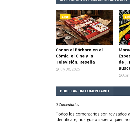
CINE
CRÍ
Conan el Bárbaro en el
Marve
Cómic, el Cine y la
Espe
Televisión. Reseña
de J.
Busc
July 30, 2026
Apri
PUBLICAR UN COMENTARIO
0 Comentarios
Todos los comentarios son revisados a
identifícate, nos gusta saber a quien no