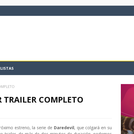
LISTAS
COMPLETO
R TRAILER COMPLETO
próximo estreno, la serie de
Daredevil
, que colgará en su
evo trailer, de más de dos minutos de duración, podemos