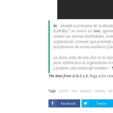
Situada a principios de la década
C.I.P.O.L."
se centra en
Solo
, agent
olvidar sus eternas hostilidades, am
organización criminal, que pretende de
proliferación de armas nucleares y te
La única pista de este dúo es la hij
para infiltrarse a la organización c
y prevenir una catástrofe mundial."
The Man from U.N.C.L.E.
llega a los ci
Tags:
acción
cine
pósters
remake
ser
Facebook
Twitter