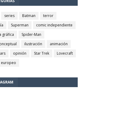
EGORÍAS
series
Batman
terror
ía
Superman
comic independiente
a gráfica
Spider-Man
conceptual
ilustración
animación
wars
opinión
Star Trek
Lovecraft
 europeo
TAGRAM