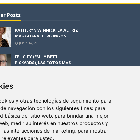
ar Posts
KATHERYN WINNICK: LA ACTRIZ
MAS GUAPA DE VIKINGOS
Junio 14, 2013
FELICITY (EMILY BETT
RICKARDS), LAS FOTOS MAS
BONITAS DE LA ALIADA DE
ARROW
Noviembre 30, 2013
kies
BLACK MIRROR: TODA TU
HISTORIA. EPISODIO 3. LA
cookies y otras tecnologías de seguimiento para
CRITICA
 de navegación con los siguientes fines:
para
Mayo 17, 2012
ad básica del sitio web
,
para brindar una mejor
 web
,
medir su interés en nuestros productos y
r las interacciones de marketing
,
para mostrar
 relevantes para usted
.