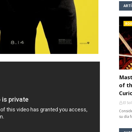
ART
ROD
Mast
of th
Curi
El So
Conside
su día 