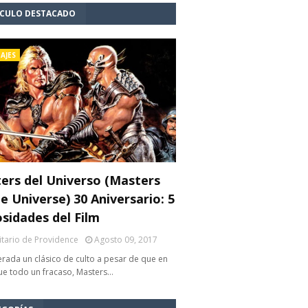
ÍCULO DESTACADO
AJES
ers del Universo (Masters
e Universe) 30 Aniversario: 5
osidades del Film
litario de Providence
Agosto 09, 2017
rada un clásico de culto a pesar de que en
fue todo un fracaso, Masters…