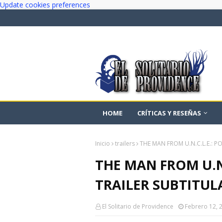
Update cookies preferences
HOME
CRÍTICAS Y RESEÑAS
Inicio
trailers
THE MAN FROM U.N.C.L.E.: 
THE MAN FROM U.N.
TRAILER SUBTITU
El Solitario de Providence
Febrero 12, 