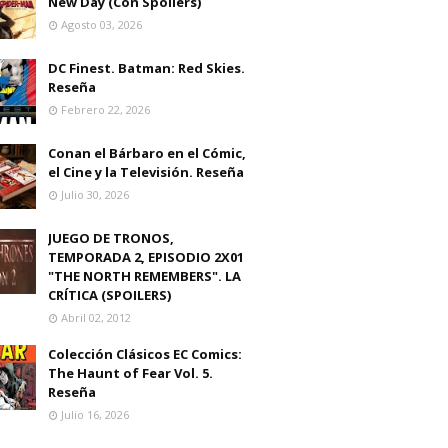
New Day (Con Spoilers)
Agosto 03, 2026
DC Finest. Batman: Red Skies.
Reseña
Febrero 22, 2026
Conan el Bárbaro en el Cómic,
el Cine y la Televisión. Reseña
Julio 30, 2026
JUEGO DE TRONOS,
TEMPORADA 2, EPISODIO 2X01
"THE NORTH REMEMBERS". LA
CRÍTICA (SPOILERS)
Abril 02, 2012
Colección Clásicos EC Comics:
The Haunt of Fear Vol. 5.
Reseña
Julio 16, 2026