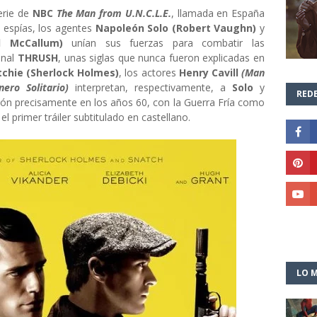
erie de
NBC
The Man from U.N.C.L.E.
, llamada en España
e espías, los agentes
Napoleón Solo (Robert Vaughn)
y
d McCallum)
unían sus fuerzas para combatir las
inal
THRUSH
, unas siglas que nunca fueron explicadas en
tchie (Sherlock Holmes)
, los actores
Henry Cavill
(Man
nero Solitario)
interpretan, respectivamente, a
Solo
y
REDE
ción precisamente en los años 60, con la Guerra Fría como
el primer tráiler subtitulado en castellano.
LO M