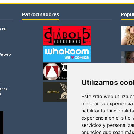
Patrocinadores
Popul
a tu
 Vapeo
Utilizamos coo
r
grar
?
Este sitio web utiliza 
mejorar su experiencia
habilitar la funcionalid
experiencia en el sitio
servicios y personaliza
anuncios que sean más