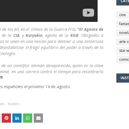
CAT
cine
fantas
 de los 60, en el clímax de la Guerra Fría,
"El Agente de
novel
e de la
CIA
, y
Kuryakin
, agente de la
KGB
. Obligados a
bos se unen en una misión para detener a una misteriosa
arte 
sestabilizar el frágil equilibrio del poder a través de la
star 
cnología.
comic
a de un científico alemán desaparecido, quien es la clave
riminal, en una carrera contra el tiempo para encontrarlo
INS
nes españoles el próximo 14 de agosto.
ies
trailers