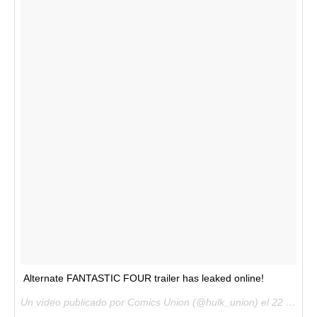
Alternate FANTASTIC FOUR trailer has leaked online!
Un vídeo publicado por Comics Union (@hulk_union) el
22 de Feb de 2015 a la(s) 8:31 PST