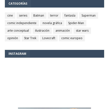
CATEGORÍAS
cine
series
Batman
terror
fantasía
Superman
comic independiente
novela gráfica
Spider-Man
arte conceptual
ilustración
animación
star wars
opinión
Star Trek
Lovecraft
comic europeo
INSTAGRAM