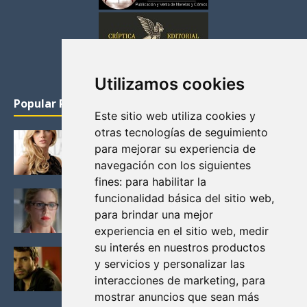
Utilizamos cookies
Popular Posts
Este sitio web utiliza cookies y
otras tecnologías de seguimiento
KATHERYN WINNICK: LA ACTRIZ MAS GUAPA DE
para mejorar su experiencia de
VIKINGOS
navegación con los siguientes
Junio 14, 2013
fines:
para habilitar la
FELICITY (EMILY BETT RICKARDS), LAS FOTOS
funcionalidad básica del sitio web
,
MAS BONITAS DE LA ALIADA DE ARROW
para brindar una mejor
Noviembre 30, 2013
experiencia en el sitio web
,
medir
su interés en nuestros productos
BLACK MIRROR: TODA TU HISTORIA. EPISODIO 3.
y servicios y personalizar las
LA CRITICA
interacciones de marketing
,
para
Mayo 17, 2012
mostrar anuncios que sean más