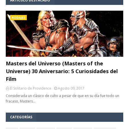
ARTÍCULO DESTACADO
RODAJES
Masters del Universo (Masters of the
Universe) 30 Aniversario: 5 Curiosidades del
Film
El Solitario de Providence
Agosto 09, 2017
Considerada un clásico de culto a pesar de que en su día fue todo un
fracaso, Masters…
CATEGORÍAS