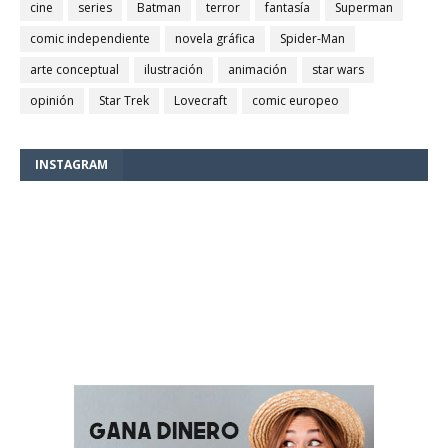
cine
series
Batman
terror
fantasía
Superman
comic independiente
novela gráfica
Spider-Man
arte conceptual
ilustración
animación
star wars
opinión
Star Trek
Lovecraft
comic europeo
INSTAGRAM