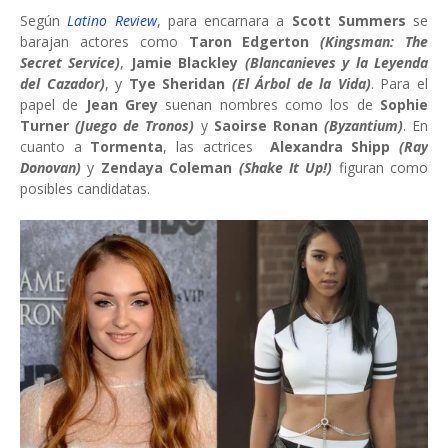
Según
Latino Review
, para encarnara a
Scott Summers
se
barajan actores como
Taron Edgerton
(Kingsman: The
Secret Service)
,
Jamie Blackley
(Blancanieves y la Leyenda
del Cazador)
, y
Tye Sheridan
(El Árbol de la Vida)
. Para el
papel de
Jean Grey
suenan nombres como los de
Sophie
Turner
(Juego de Tronos)
y
Saoirse Ronan
(Byzantium)
. En
cuanto a
Tormenta
, las actrices
Alexandra Shipp
(Ray
Donovan)
y
Zendaya Coleman
(Shake It Up!)
figuran como
posibles candidatas.