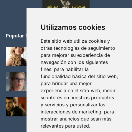
Utilizamos cookies
Popular Posts
Este sitio web utiliza cookies y
otras tecnologías de seguimiento
KATHERYN WINNICK: LA ACTRIZ MAS GUAPA DE
para mejorar su experiencia de
VIKINGOS
navegación con los siguientes
Junio 14, 2013
fines:
para habilitar la
FELICITY (EMILY BETT RICKARDS), LAS FOTOS
funcionalidad básica del sitio web
,
MAS BONITAS DE LA ALIADA DE ARROW
para brindar una mejor
Noviembre 30, 2013
experiencia en el sitio web
,
medir
su interés en nuestros productos
BLACK MIRROR: TODA TU HISTORIA. EPISODIO 3.
y servicios y personalizar las
LA CRITICA
interacciones de marketing
,
para
Mayo 17, 2012
mostrar anuncios que sean más
relevantes para usted
.