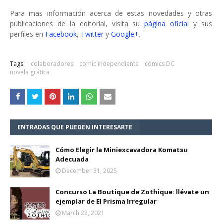
Para mas información acerca de estas novedades y otras
publicaciones de la editorial, visita su
página oficial
y sus
perfiles en
Facebook
,
Twitter
y
Google+
.
Tags:
colaboradores
comic independiente
cómics DC
novela gráfica
ENTRADAS QUE PUEDEN INTERESARTE
Cómo Elegir la Miniexcavadora Komatsu
Adecuada
December 31, 2025
Concurso La Boutique de Zothique: llévate un
ejemplar de El Prisma Irregular
March 22, 2021