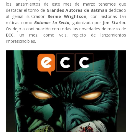
los lanzamientos de este mes de marzo tenemos que
destacar el tomo de
Grandes Autores de Batman
dedicado
al genial ilustrador
Bernie Wrightson
, con historias tan
míticas como
Batman: La Secta
, guionizada por
Jim Starlin
.
Os dejo a continuación con todas las novedades de marzo de
ECC
, un mes, como veis, repleto de lanzamientos
imprescindibles.