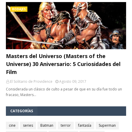
RODAJES
Masters del Universo (Masters of the
Universe) 30 Aniversario: 5 Curiosidades del
Film
El Solitario de Providence
Agosto 09, 2017
Considerada un clásico de culto a pesar de que en su día fue todo un
fracaso, Masters…
CATEGORÍAS
cine
series
Batman
terror
fantasía
Superman