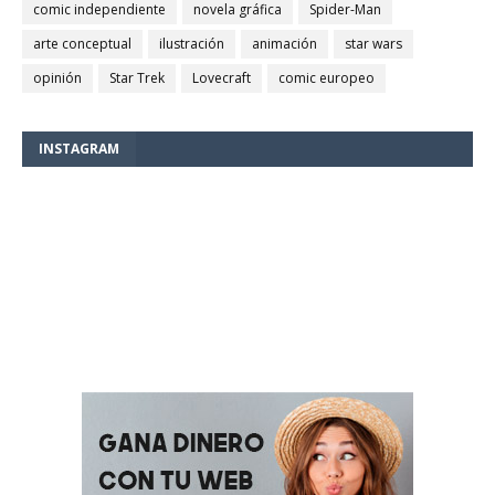
comic independiente
novela gráfica
Spider-Man
arte conceptual
ilustración
animación
star wars
opinión
Star Trek
Lovecraft
comic europeo
INSTAGRAM