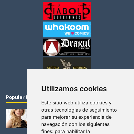
Utilizamos cookies
Popular Posts
Este sitio web utiliza cookies y
otras tecnologías de seguimiento
KATHERYN WINNICK: LA ACTRIZ MAS GUAPA DE
para mejorar su experiencia de
VIKINGOS
navegación con los siguientes
Junio 14, 2013
fines:
para habilitar la