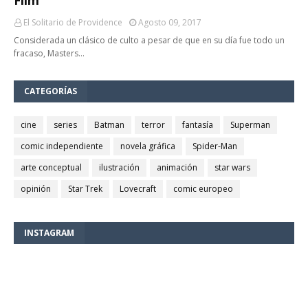
El Solitario de Providence
Agosto 09, 2017
Considerada un clásico de culto a pesar de que en su día fue todo un
fracaso, Masters…
CATEGORÍAS
cine
series
Batman
terror
fantasía
Superman
comic independiente
novela gráfica
Spider-Man
arte conceptual
ilustración
animación
star wars
opinión
Star Trek
Lovecraft
comic europeo
INSTAGRAM