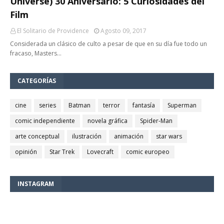
Universe) 30 Aniversario: 5 Curiosidades del
Film
El Solitario de Providence
Agosto 09, 2017
Considerada un clásico de culto a pesar de que en su día fue todo un
fracaso, Masters…
CATEGORÍAS
cine
series
Batman
terror
fantasía
Superman
comic independiente
novela gráfica
Spider-Man
arte conceptual
ilustración
animación
star wars
opinión
Star Trek
Lovecraft
comic europeo
INSTAGRAM