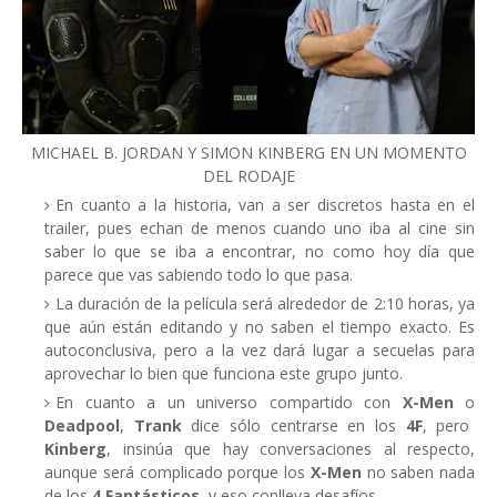
MICHAEL B. JORDAN Y SIMON KINBERG EN UN MOMENTO
DEL RODAJE
En cuanto a la historia, van a ser discretos hasta en el
trailer, pues echan de menos cuando uno iba al cine sin
saber lo que se iba a encontrar, no como hoy día que
parece que vas sabiendo todo lo que pasa.
La duración de la película será alrededor de 2:10 horas, ya
que aún están editando y no saben el tiempo exacto. Es
autoconclusiva, pero a la vez dará lugar a secuelas para
aprovechar lo bien que funciona este grupo junto.
En cuanto a un universo compartido con
X-Men
o
Deadpool
,
Trank
dice sólo centrarse en los
4F
, pero
Kinberg
, insinúa que hay conversaciones al respecto,
aunque será complicado porque los
X-Men
no saben nada
de los
4 Fantásticos
, y eso conlleva desafíos.