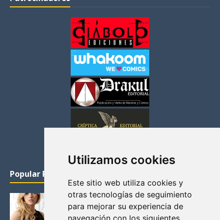
Utilizamos cookies
Popular Posts
Este sitio web utiliza cookies y
otras tecnologías de seguimiento
KATHERYN WINNICK: LA ACTRIZ MAS GUAPA DE
para mejorar su experiencia de
VIKINGOS
navegación con los siguientes
Junio 14, 2013