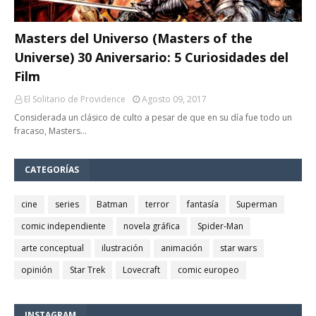
Masters del Universo (Masters of the
Universe) 30 Aniversario: 5 Curiosidades del
Film
El Solitario de Providence
Agosto 09, 2017
Considerada un clásico de culto a pesar de que en su día fue todo un
fracaso, Masters…
CATEGORÍAS
cine
series
Batman
terror
fantasía
Superman
comic independiente
novela gráfica
Spider-Man
arte conceptual
ilustración
animación
star wars
opinión
Star Trek
Lovecraft
comic europeo
INSTAGRAM