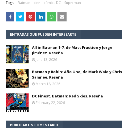
Tags:
Batman
cine
cómics DC
Superman
ENTRADAS QUE PUEDEN INTERESARTE
All in Batman 1-7, de Matt Fraction y Jorge
Jiménez. Reseña
June 13, 2026
Batman y Robin: Año Uno, de Mark Waid y Chris
Samnee. Reseña
March 18, 2026
DC Finest. Batman: Red Skies. Reseña
February 22, 2026
PUBLICAR UN COMENTARIO