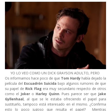
YO LO VEO COMO UN DICK GRAYSON ADULTO, PERO
Os informamos hace poco de que
Tom Hardy
había dejado la
película del
Escuadrón Suicida
bajo algunos rumores de que
su papel de
Rick Flag
era muy secundario respecto de otros
como el
Joker
o
Harley Quinn
. Pues parece ser que
Jake
Gyllenhaal
, al que se le estaba ofreciendo el papel para
sustituirlo, tampoco está interesado en el mismo. ¿Confirma
esto lo poco jugoso que resulta el papel? Mientras