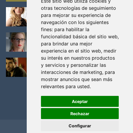
Este sitio web utiliza cookies y
otras tecnologías de seguimiento
KATHERYN WINNICK: LA ACTRIZ MAS GUAPA DE
para mejorar su experiencia de
VIKINGOS
navegación con los siguientes
Junio 14, 2013
fines:
para habilitar la
FELICITY (EMILY BETT RICKARDS), LAS FOTOS
funcionalidad básica del sitio web
,
MAS BONITAS DE LA ALIADA DE ARROW
para brindar una mejor
Noviembre 30, 2013
experiencia en el sitio web
,
medir
su interés en nuestros productos
BLACK MIRROR: TODA TU HISTORIA. EPISODIO 3.
y servicios y personalizar las
LA CRITICA
interacciones de marketing
,
para
Mayo 17, 2012
mostrar anuncios que sean más
relevantes para usted
.
Aceptar
Rechazar
Configurar
Home
Privacidad y cookies
Contacto