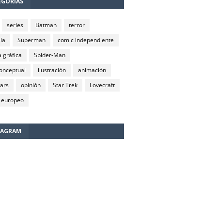
EGORÍAS
series
Batman
terror
ía
Superman
comic independiente
 gráfica
Spider-Man
conceptual
ilustración
animación
wars
opinión
Star Trek
Lovecraft
 europeo
TAGRAM