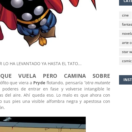
CAT
cine
fantas
novela
arte 
star 
comic
R LO HA LEVANTADO YA HASTA EL TATO...
 QUE VUELA PERO CAMINA SOBRE
INS
ófito que viera a
Pryde
flotando, pensaría
"otra mutante
poderes de entrar en fase y volverse intangible le
as del aire. Ahí queda eso. Lo malo es que ahora con
o sus pies una visible alfombra negra y apestosa con
ión.