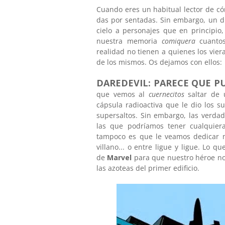
Cuando eres un habitual lector de cóm
das por sentadas. Sin embargo, un dí
cielo a personajes que en principi
nuestra memoria
comiquera
cuanto
realidad no tienen a quienes los vier
de los mismos. Os dejamos con ellos:
DAREDEVIL: PARECE QUE P
que vemos al
cuernecitos
saltar de 
cápsula radioactiva que le dio los s
supersaltos. Sin embargo, las verda
las que podríamos tener cualquier
tampoco es que le veamos dedicar mu
villano... o entre ligue y ligue. Lo
de
Marvel
para que nuestro héroe no
las azoteas del primer edificio.