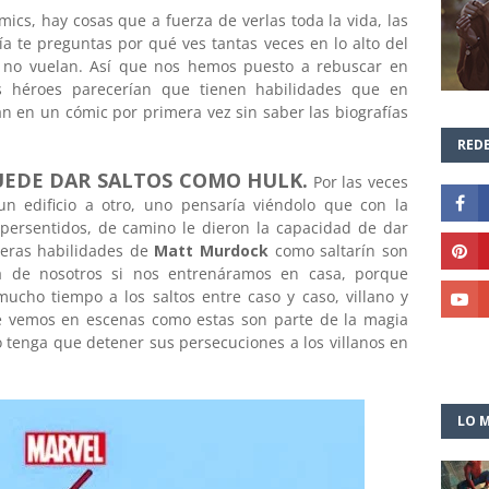
ics, hay cosas que a fuerza de verlas toda la vida, las
a te preguntas por qué ves tantas veces en lo alto del
o, no vuelan. Así que nos hemos puesto a rebuscar en
s héroes parecerían que tienen habilidades que en
an en un cómic por primera vez sin saber las biografías
REDE
UEDE DAR SALTOS COMO HULK.
Por las veces
un edificio a otro, uno pensaría viéndolo que con la
upersentidos, de camino le dieron la capacidad de dar
deras habilidades de
Matt Murdock
como saltarín son
a de nosotros si nos entrenáramos en casa, porque
cho tiempo a los saltos entre caso y caso, villano y
 que vemos en escenas como estas son parte de la magia
 tenga que detener sus persecuciones a los villanos en
LO M