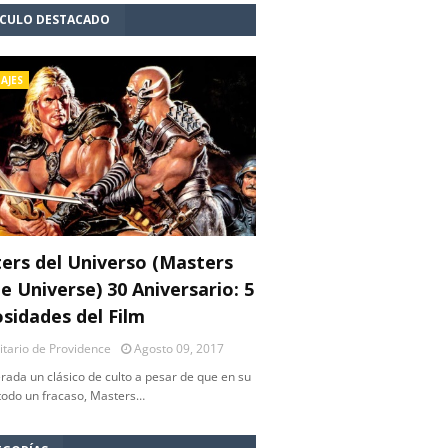
ÍCULO DESTACADO
AJES
ers del Universo (Masters
e Universe) 30 Aniversario: 5
osidades del Film
litario de Providence
Agosto 09, 2017
rada un clásico de culto a pesar de que en su
 todo un fracaso, Masters…