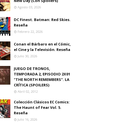
New Day (Con Spoilers)
Agosto 03, 2026
DC Finest. Batman: Red Skies.
Reseña
Febrero 22, 2026
Conan el Bárbaro en el Cómic,
el Cine y la Televisión. Reseña
Julio 30, 2026
JUEGO DE TRONOS,
TEMPORADA 2, EPISODIO 2X01
"THE NORTH REMEMBERS". LA
CRÍTICA (SPOILERS)
Abril 02, 2012
Colección Clásicos EC Comics:
The Haunt of Fear Vol. 5.
Reseña
Julio 16, 2026