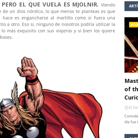
 PERO EL QUE VUELA ES MJOLNIR.
Viendo
ART
se de un dios nórdico, lo que menos te planteas es que
e hace es engancharse al martillo como si fuera una
io a otro. Eso si, ninguno de nosotros podría utilizar la
ROD
 lo más exquisito con sus viajeros y si bien los quiere
ioses.
Mast
of th
Curi
El So
Conside
día fue