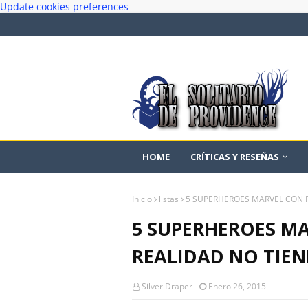
Update cookies preferences
HOME
CRÍTICAS Y RESEÑAS
Inicio
listas
5 SUPERHEROES MARVEL CON 
5 SUPERHEROES M
REALIDAD NO TIE
Silver Draper
Enero 26, 2015