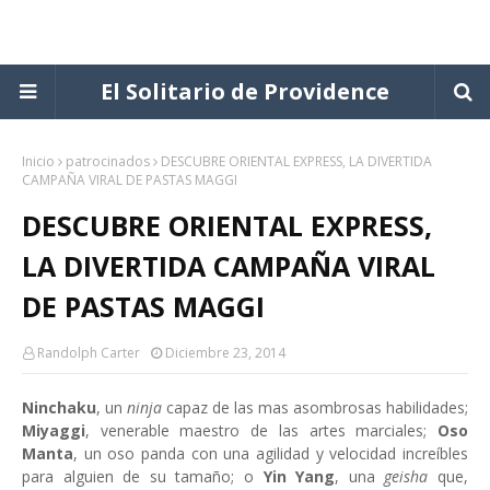
El Solitario de Providence
Inicio
patrocinados
DESCUBRE ORIENTAL EXPRESS, LA DIVERTIDA
CAMPAÑA VIRAL DE PASTAS MAGGI
DESCUBRE ORIENTAL EXPRESS,
LA DIVERTIDA CAMPAÑA VIRAL
DE PASTAS MAGGI
Randolph Carter
Diciembre 23, 2014
Ninchaku
, un
ninja
capaz de las mas asombrosas habilidades;
Miyaggi
, venerable maestro de las artes marciales;
Oso
Manta
, un oso panda con una agilidad y velocidad increíbles
para alguien de su tamaño; o
Yin Yang
, una
geisha
que,