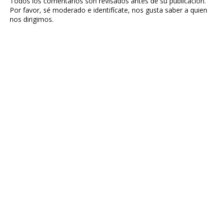
Todos los comentarios son revisados antes de su publicación.
Por favor, sé moderado e identifícate, nos gusta saber a quien
nos dirigimos.