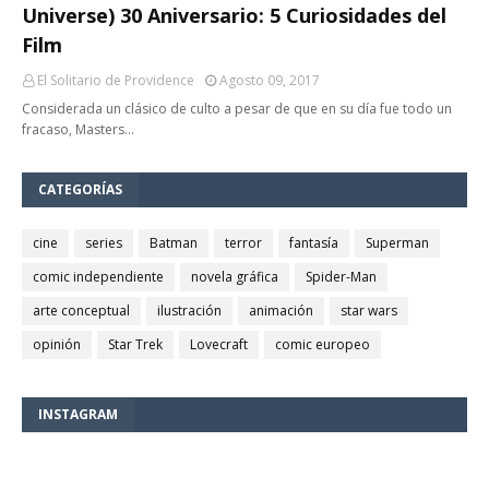
Universe) 30 Aniversario: 5 Curiosidades del
Film
El Solitario de Providence
Agosto 09, 2017
Considerada un clásico de culto a pesar de que en su día fue todo un
fracaso, Masters…
CATEGORÍAS
cine
series
Batman
terror
fantasía
Superman
comic independiente
novela gráfica
Spider-Man
arte conceptual
ilustración
animación
star wars
opinión
Star Trek
Lovecraft
comic europeo
INSTAGRAM