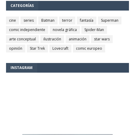
CATEGORÍAS
cine
series
Batman
terror
fantasía
Superman
comic independiente
novela gráfica
Spider-Man
arte conceptual
ilustración
animación
star wars
opinión
Star Trek
Lovecraft
comic europeo
INSTAGRAM