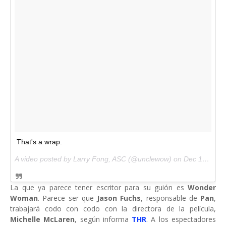
That's a wrap.
A video posted by Larry Fong, ASC (@unclewow) on
Dec 12, 2014 at 7:16pm PST
La que ya parece tener escritor para su guión es
Wonder
Woman
. Parece ser que
Jason Fuchs
, responsable de
Pan
,
trabajará codo con codo con la directora de la película,
Michelle McLaren
, según informa
THR
. A los espectadores