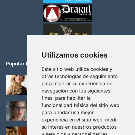
Utilizamos cookies
Popular Posts
Este sitio web utiliza cookies y
otras tecnologías de seguimiento
KATHERYN WINNICK: LA ACTRIZ MAS GUAPA DE
para mejorar su experiencia de
VIKINGOS
navegación con los siguientes
Junio 14, 2013
fines:
para habilitar la
FELICITY (EMILY BETT RICKARDS), LAS FOTOS
funcionalidad básica del sitio web
,
MAS BONITAS DE LA ALIADA DE ARROW
para brindar una mejor
Noviembre 30, 2013
experiencia en el sitio web
,
medir
su interés en nuestros productos
BLACK MIRROR: TODA TU HISTORIA. EPISODIO 3.
y servicios y personalizar las
LA CRITICA