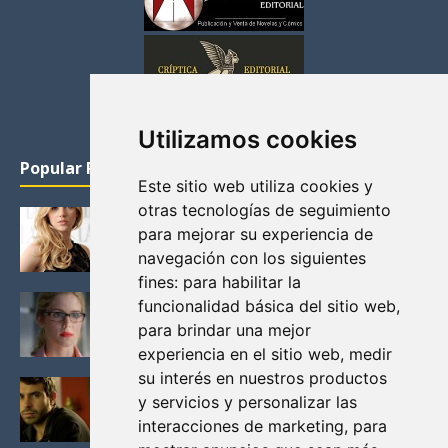
Utilizamos cookies
Popular Posts
Este sitio web utiliza cookies y
otras tecnologías de seguimiento
KATHERYN WINNICK: LA ACTRIZ MAS GUAPA DE
para mejorar su experiencia de
VIKINGOS
navegación con los siguientes
Junio 14, 2013
fines:
para habilitar la
FELICITY (EMILY BETT RICKARDS), LAS FOTOS
funcionalidad básica del sitio web
,
MAS BONITAS DE LA ALIADA DE ARROW
para brindar una mejor
Noviembre 30, 2013
experiencia en el sitio web
,
medir
su interés en nuestros productos
BLACK MIRROR: TODA TU HISTORIA. EPISODIO 3.
y servicios y personalizar las
LA CRITICA
interacciones de marketing
,
para
Mayo 17, 2012