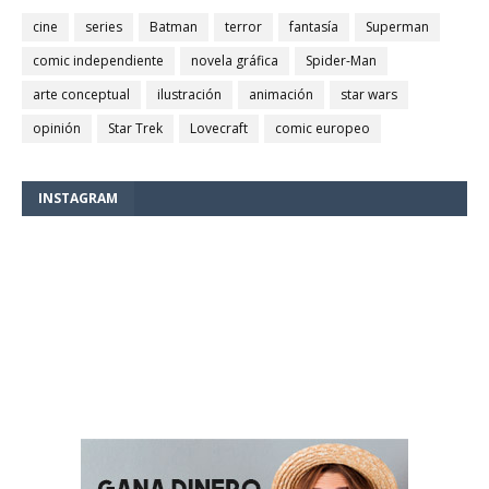
cine
series
Batman
terror
fantasía
Superman
comic independiente
novela gráfica
Spider-Man
arte conceptual
ilustración
animación
star wars
opinión
Star Trek
Lovecraft
comic europeo
INSTAGRAM