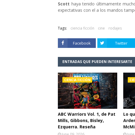
Scott
haya tenido últimamente muchos
expectativas con el a los mandos tamp
Tags:
ciencia ficción
cine
rodajes
Facebook
Twitter
ENTRADAS QUE PUEDEN INTERESARTE
CIENCIA FICCIÓN
CIE
ABC Warriors Vol. 1, de Pat
Lo q
Mills, Gibbons, Bisley,
Arden
Ezquerra. Reseña
McMil
June 09, 2026
June