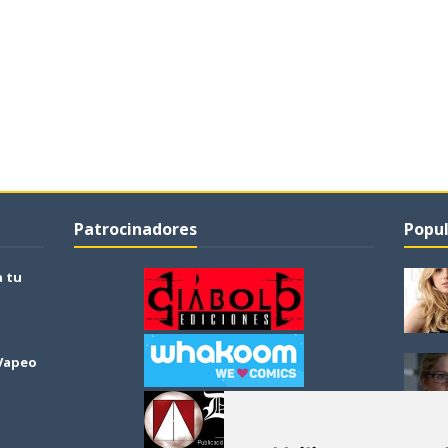
Patrocinadores
Popul
a tu
 Vapeo