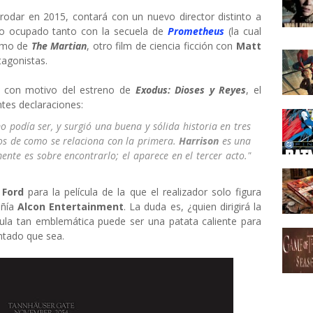
odar en 2015, contará con un nuevo director distinto a
do ocupado tanto con la secuela de
Prometheus
(la cual
como de
The Martian
, otro film de ciencia ficción con
Matt
agonistas.
con motivo del estreno de
Exodus: Dioses y Reyes
, el
ntes declaraciones:
 podía ser, y surgió una buena y sólida historia en tres
nos de como se relaciona con la primera.
Harrison
es una
ente es sobre encontrarlo; el aparece en el tercer acto."
 Ford
para la película de la que el realizador solo figura
ñía
Alcon Entertainment
. La duda es, ¿quien dirigirá la
lícula tan emblemática puede ser una patata caliente para
entado que sea.