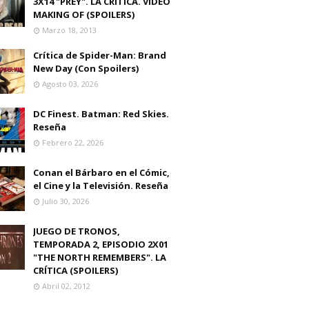
3X14 "PREY". LA CRITICA. VIDEO
MAKING OF (SPOILERS)
Marzo 18, 2013
Crítica de Spider-Man: Brand
New Day (Con Spoilers)
Agosto 03, 2026
DC Finest. Batman: Red Skies.
Reseña
Febrero 22, 2026
Conan el Bárbaro en el Cómic,
el Cine y la Televisión. Reseña
Julio 30, 2026
JUEGO DE TRONOS,
TEMPORADA 2, EPISODIO 2X01
"THE NORTH REMEMBERS". LA
CRÍTICA (SPOILERS)
Abril 02, 2012