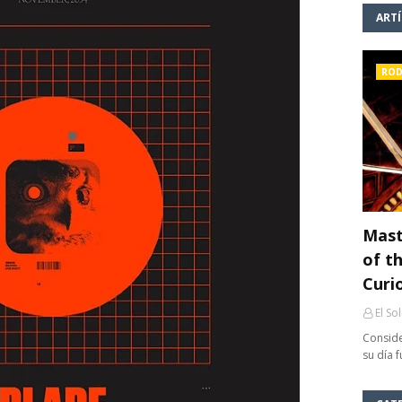
ART
ROD
Mast
of th
Curi
El So
Conside
su día 