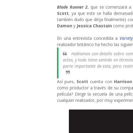
Blade Runner 2
, que se comenzará a r
Scott
, ya que este se halla demasia
también dudo que dirija finalmente) 
Damon
y
Jessica Chastain
como prot
En una entrevista concedida a
Variety
realizador británico ha hecho las siguie
Hablamos con detalle sobre como
actos, y todo tiene sentido en térmi
parte importante de esta, pero realm
Así pues,
Scott
cuenta con
Harrison
como productor a través de su compa
película? Dirigir la secuela de una pe
cualquier realizador, por muy experim