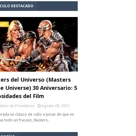
ÍCULO DESTACADO
AJES
ers del Universo (Masters
e Universe) 30 Aniversario: 5
osidades del Film
litario de Providence
Agosto 09, 2017
rada un clásico de culto a pesar de que en
fue todo un fracaso, Masters…