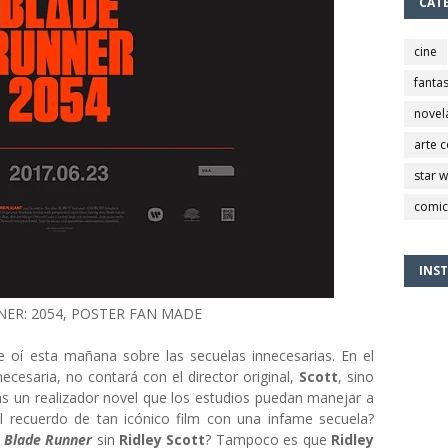
CAT
cine
fantas
novel
arte 
star 
comic
INS
ER: 2054, POSTER FAN MADE
 oí esta mañana sobre las secuelas innecesarias. En el
necesaria, no contará con el director original,
Scott
, sino
s un realizador novel que los estudios puedan manejar a
 recuerdo de tan icónico film con una infame secuela?
e
Blade Runner
sin
Ridley Scott
? Tampoco es que
Ridley