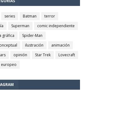
EGORÍAS
series
Batman
terror
ía
Superman
comic independiente
a gráfica
Spider-Man
conceptual
ilustración
animación
wars
opinión
Star Trek
Lovecraft
 europeo
TAGRAM