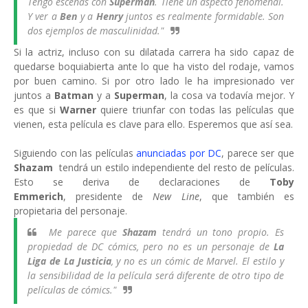
Tengo escenas con
Superman
. Tiene un aspecto fenomenal.
Y ver a
Ben
y a
Henry
juntos es realmente formidable. Son
dos ejemplos de masculinidad."
Si la actriz, incluso con su dilatada carrera ha sido capaz de
quedarse boquiabierta ante lo que ha visto del rodaje, vamos
por buen camino. Si por otro lado le ha impresionado ver
juntos a
Batman
y a
Superman
, la cosa va todavía mejor. Y
es que si
Warner
quiere triunfar con todas las películas que
vienen, esta película es clave para ello. Esperemos que así sea.
Siguiendo con las películas
anunciadas por DC
, parece ser que
Shazam
tendrá un estilo independiente del resto de películas.
Esto se deriva de declaraciones de
Toby
Emmerich
, presidente de
New Line
, que también es
propietaria del personaje.
Me parece que
Shazam
tendrá un tono propio. Es
propiedad de DC cómics, pero no es un personaje de
La
Liga de La Justicia
, y no es un cómic de Marvel. El estilo y
la sensibilidad de la película será diferente de otro tipo de
películas de cómics."