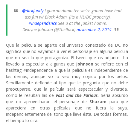
@dickfundy
I guaran-damn-tee we're gonna have bad
ass fun w/ Black Adam. (Its a NL/DC property).
#Independence
See u at the junket homie.
— Dwayne Johnson (@TheRock)
noviembre 2, 2014
Que la película se aparte del universo conectado de DC no
significa que no vayamos a ver el personaje en alguna película
que no sea la que protagoniza. El tweet que os adjunto ha
llevado a especular a algunos que
Johnson
se refiere con el
hashtag #independence a que la película es independiente de
las demás, aunque yo lo veo muy cogido por los pelos.
Sencillamente defiende al tipo que le pregunta que no debe
preocuparse, que la película será espectacular y divertida,
como le resultan las de
Fast and the Furious
. Sería absurdo
que no aprovecharan el personaje de
Shazam
para que
apareciera en otras películas que no fuera la suya,
independientemente del tono que lleve ésta. De todas formas,
el tiempo lo dirá.