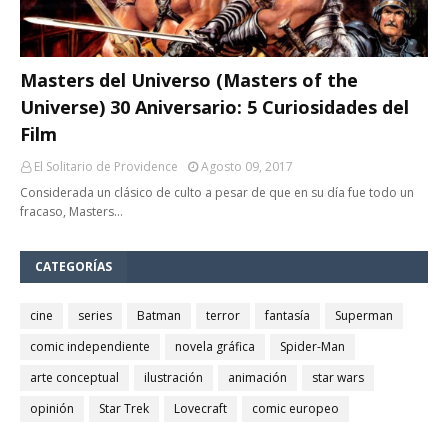
Masters del Universo (Masters of the
Universe) 30 Aniversario: 5 Curiosidades del
Film
El Solitario de Providence
Agosto 09, 2017
Considerada un clásico de culto a pesar de que en su día fue todo un
fracaso, Masters…
CATEGORÍAS
cine
series
Batman
terror
fantasía
Superman
comic independiente
novela gráfica
Spider-Man
arte conceptual
ilustración
animación
star wars
opinión
Star Trek
Lovecraft
comic europeo