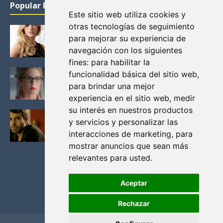
Popular Posts
Este sitio web utiliza cookies y
otras tecnologías de seguimiento
KATHERYN WINNICK: LA ACTRIZ MAS GUAPA DE
para mejorar su experiencia de
VIKINGOS
navegación con los siguientes
Junio 14, 2013
fines:
para habilitar la
FELICITY (EMILY BETT RICKARDS), LAS FOTOS
funcionalidad básica del sitio web
,
MAS BONITAS DE LA ALIADA DE ARROW
para brindar una mejor
Noviembre 30, 2013
experiencia en el sitio web
,
medir
su interés en nuestros productos
BLACK MIRROR: TODA TU HISTORIA. EPISODIO 3.
y servicios y personalizar las
LA CRITICA
interacciones de marketing
,
para
Mayo 17, 2012
mostrar anuncios que sean más
relevantes para usted
.
Aceptar
Rechazar