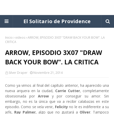
El Solitario de Providence
Inicio
videos
ARROW, EPISODIO 3X07 "DRAW BACK YOUR BOW". LA
CRITICA
ARROW, EPISODIO 3X07 "DRAW
BACK YOUR BOW". LA CRITICA
Silver Draper
Noviembre 21, 2014
Como ya vimos al final del capítulo anterior, ha aparecido una
nueva arquera en la ciudad,
Carrie Cutter
, completamente
obsesionada por
Arrow
y por conseguir su amor. Sin
embargo, no es la única que va a recibir calabazas en este
episodio. Como se veía venir,
Felicity
no le es indiferente a su
jefe,
Ray Palmer
, algo que no gustará a
Oliver
. Tampoco