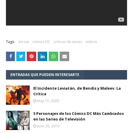
Tags:
Arrow
cómics DC
criticas de series
videos
ENTRADAS QUE PUEDEN INTERESARTE
El Incidente Leviatán, de Bendis y Maleev. La
Crítica
May 15, 2020
5 Personajes de los Cómics DC Más Cambiados
en las Series de Televisión
June 26, 2019