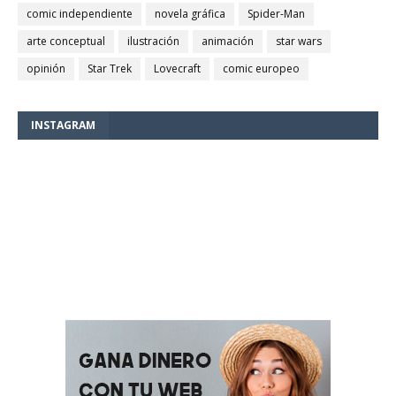
comic independiente
novela gráfica
Spider-Man
arte conceptual
ilustración
animación
star wars
opinión
Star Trek
Lovecraft
comic europeo
INSTAGRAM