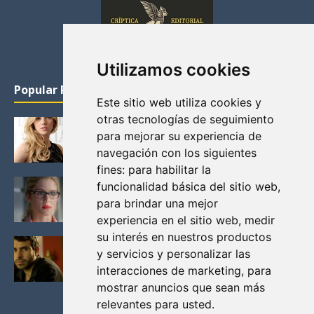
Utilizamos cookies
Popular Posts
Este sitio web utiliza cookies y
otras tecnologías de seguimiento
KATHERYN WINNICK: LA ACTRIZ MAS GUAPA DE
para mejorar su experiencia de
VIKINGOS
navegación con los siguientes
Junio 14, 2013
fines:
para habilitar la
FELICITY (EMILY BETT RICKARDS), LAS FOTOS
funcionalidad básica del sitio web
,
MAS BONITAS DE LA ALIADA DE ARROW
para brindar una mejor
Noviembre 30, 2013
experiencia en el sitio web
,
medir
su interés en nuestros productos
BLACK MIRROR: TODA TU HISTORIA. EPISODIO 3.
y servicios y personalizar las
LA CRITICA
interacciones de marketing
,
para
Mayo 17, 2012
mostrar anuncios que sean más
relevantes para usted
.