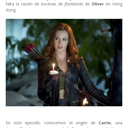
falta la ración de escenas de
flashbacks
de
Oliver
en Hong
Kong.
En este episodio conocemos el origen de
Carrie
, una