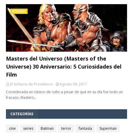
RODAJES
Masters del Universo (Masters of the
Universe) 30 Aniversario: 5 Curiosidades del
Film
El Solitario de Providence
Agosto 09, 2017
Considerada un clásico de culto a pesar de que en su día fue todo un
fracaso, Masters…
CATEGORÍAS
cine
series
Batman
terror
fantasía
Superman