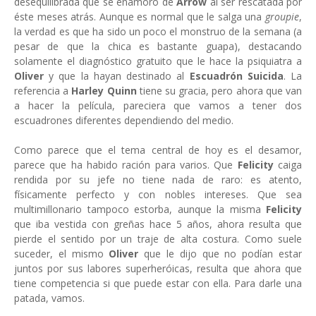
desequilibrada que se enamoró de
Arrow
al ser rescatada por
éste meses atrás. Aunque es normal que le salga una
groupie
,
la verdad es que ha sido un poco el monstruo de la semana (a
pesar de que la chica es bastante guapa), destacando
solamente el diagnóstico gratuito que le hace la psiquiatra a
Oliver
y que la hayan destinado al
Escuadrón Suicida
. La
referencia a
Harley Quinn
tiene su gracia, pero ahora que van
a hacer la película, pareciera que vamos a tener dos
escuadrones diferentes dependiendo del medio.
Como parece que el tema central de hoy es el desamor,
parece que ha habido ración para varios. Que
Felicity
caiga
rendida por su jefe no tiene nada de raro: es atento,
físicamente perfecto y con nobles intereses. Que sea
multimillonario tampoco estorba, aunque la misma
Felicity
que iba vestida con greñas hace 5 años, ahora resulta que
pierde el sentido por un traje de alta costura. Como suele
suceder, el mismo
Oliver
que le dijo que no podían estar
juntos por sus labores superheróicas, resulta que ahora que
tiene competencia si que puede estar con ella. Para darle una
patada, vamos.