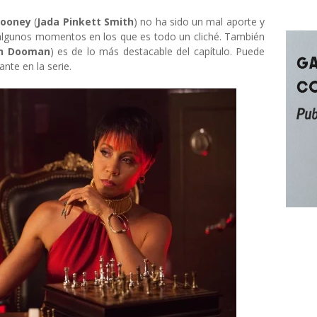
Mooney
(
Jada Pinkett Smith
) no ha sido un mal aporte y
 algunos momentos en los que es todo un cliché. También
n Dooman
) es de lo más destacable del capítulo. Puede
nte en la serie.