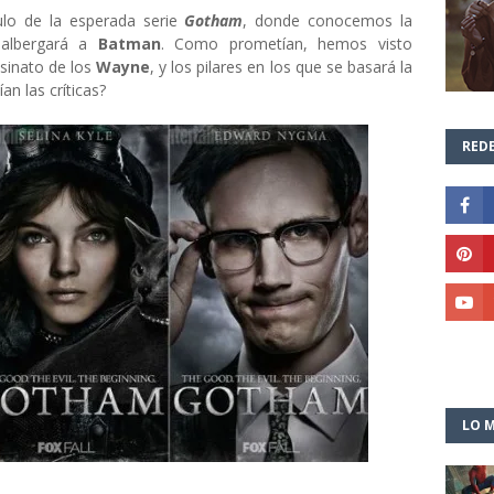
ulo de la esperada serie
Gotham
, donde conocemos la
e albergará a
Batman
. Como prometían, hemos visto
sinato de los
Wayne
, y los pilares en los que se basará la
n las críticas?
REDE
LO M