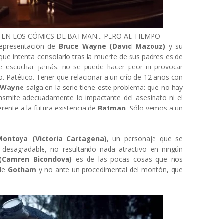
EN LOS CÓMICS DE BATMAN... PERO AL TIEMPO
epresentación de
Bruce Wayne (David Mazouz)
y su
l que intenta consolarlo tras la muerte de sus padres es de
e escuchar jamás: no se puede hacer peor ni provocar
 Patético. Tener que relacionar a un crío de 12 años con
 Wayne
salga en la serie tiene este problema: que no hay
nsmite adecuadamente lo impactante del asesinato ni el
erente a la futura existencia de
Batman
. Sólo vemos a un
Montoya (Victoria Cartagena)
, un personaje que se
desagradable, no resultando nada atractivo en ningún
Camren Bicondova)
es de las pocas cosas que nos
 de
Gotham
y no ante un procedimental del montón, que