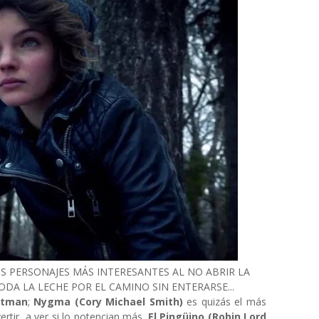
 PERSONAJES MÁS INTERESANTES AL NO ABRIR LA
ODA LA LECHE POR EL CAMINO SIN ENTERARSE...
atman
;
Nygma (Cory Michael Smith)
es quizás el más
ertir, a ver si lo potencian más.
El Pingüino (Robin Lord