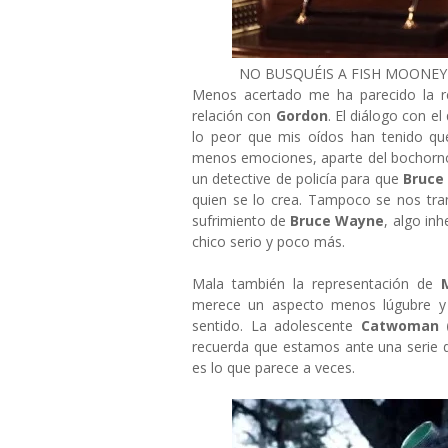
NO BUSQUÉIS A FISH MOONEY 
Menos acertado me ha parecido la r
relación con
Gordon
. El diálogo con e
lo peor que mis oídos han tenido qu
menos emociones, aparte del bochorno.
un detective de policía para que
Bruce
quien se lo crea. Tampoco se nos tra
sufrimiento de
Bruce Wayne
, algo inh
chico serio y poco más.
Mala también la representación de
merece un aspecto menos lúgubre y 
sentido. La adolescente
Catwoman (
recuerda que estamos ante una serie
es lo que parece a veces.