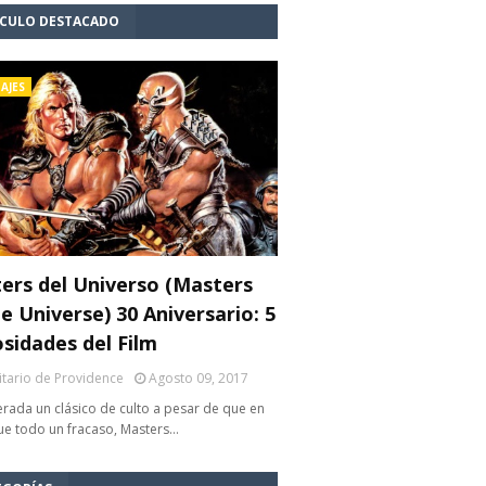
ÍCULO DESTACADO
AJES
ers del Universo (Masters
e Universe) 30 Aniversario: 5
osidades del Film
litario de Providence
Agosto 09, 2017
rada un clásico de culto a pesar de que en
fue todo un fracaso, Masters…