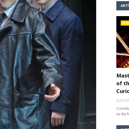
ART
ROD
Mast
of th
Curi
El So
Conside
su día 