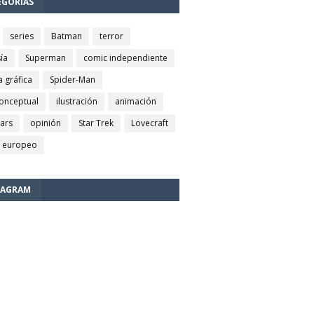
EGORÍAS
series
Batman
terror
ía
Superman
comic independiente
a gráfica
Spider-Man
conceptual
ilustración
animación
wars
opinión
Star Trek
Lovecraft
 europeo
TAGRAM