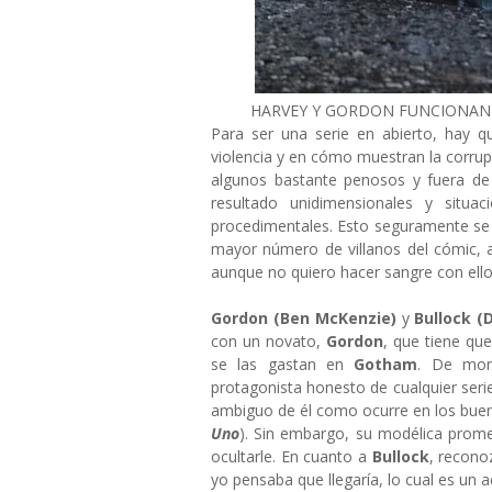
HARVEY Y GORDON FUNCIONAN 
Para ser una serie en abierto, hay q
violencia y en cómo muestran la corrup
algunos bastante penosos y fuera d
resultado unidimensionales y situ
procedimentales. Esto seguramente se 
mayor número de villanos del cómic, a
aunque no quiero hacer sangre con ell
Gordon
(Ben McKenzie)
y
Bullock
(
con un novato,
Gordon
, que tiene qu
se las gastan en
Gotham
. De mo
protagonista honesto de cualquier seri
ambiguo de él como ocurre en los buen
Uno
). Sin embargo, su modélica prom
ocultarle. En cuanto a
Bullock
, recono
yo pensaba que llegaría, lo cual es un a