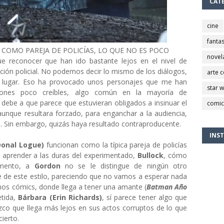
CAT
cine
fantas
COMO PAREJA DE POLICÍAS, LO QUE NO ES POCO
novel
ue reconocer que han ido bastante lejos en el nivel de
ción policial. No podemos decir lo mismo de los diálogos,
arte 
e lugar. Eso ha provocado unos personajes que me han
star 
aciones poco creíbles, algo común en la mayoría de
debe a que parece que estuvieran obligados a insinuar el
comic
unque resultara forzado, para enganchar a la audiencia,
o. Sin embargo, quizás haya resultado contraproducente.
INS
Donal Logue)
funcionan como la típica pareja de policías
e aprender a las duras del experimentado,
Bullock
, cómo
mento, a
Gordon
no se le distingue de ningún otro
e de este estilo, pareciendo que no vamos a esperar nada
os cómics, donde llega a tener una amante (
Batman Año
etida,
Bárbara (Erin Richards)
, sí parece tener algo que
zco que llega más lejos en sus actos corruptos de lo que
cierto.