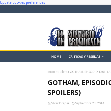
Update cookies preferences
HOME
CRÍTICAS Y RESEÑAS
Inicio
trailers
GOTHAM, EPISODIO 1X01: LA C
GOTHAM, EPISODIO 
SPOILERS)
Silver Draper
Septiembre 23, 2014