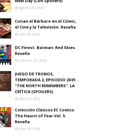
New Day (Con Spoilers)
Agosto 03, 2026
Conan el Bárbaro en el Cómic,
el Cine y la Televisión. Reseña
Julio 30, 2026
DC Finest. Batman: Red Skies.
Reseña
Febrero 22, 2026
JUEGO DE TRONOS,
TEMPORADA 2, EPISODIO 2X01
"THE NORTH REMEMBERS". LA
CRÍTICA (SPOILERS)
Abril 02, 2012
Colección Clásicos EC Comics:
The Haunt of Fear Vol. 5.
Reseña
Julio 16, 2026