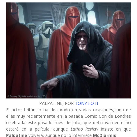
PALPATINE, POR
TONY FOTI
El actor británico ha declarado en varias ocasiones, una de
ellas muy recientemente en la pasada Comic Con de Londres
celebrada este pasado mes de julio, que definitivamente no
estará en la película, aunque
Latino Review
insiste en que
Palpatine
volverá, aunque no lo interprete
McDiarmid
.