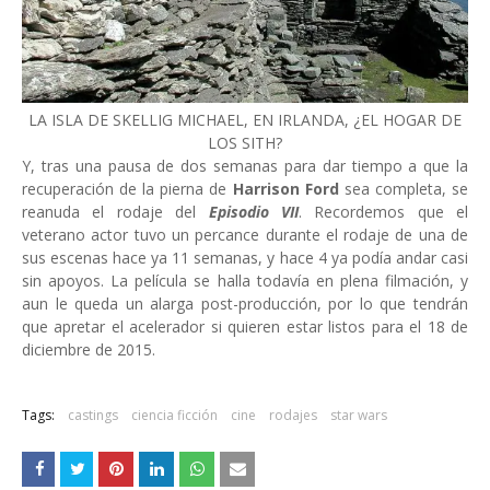
LA ISLA DE SKELLIG MICHAEL, EN IRLANDA, ¿EL HOGAR DE
LOS SITH?
Y, tras una pausa de dos semanas para dar tiempo a que la
recuperación de la pierna de
Harrison Ford
sea completa, se
reanuda el rodaje del
Episodio VII
. Recordemos que el
veterano actor tuvo un percance durante el rodaje de una de
sus escenas hace ya 11 semanas, y hace 4 ya podía andar casi
sin apoyos. La película se halla todavía en plena filmación, y
aun le queda un alarga post-producción, por lo que tendrán
que apretar el acelerador si quieren estar listos para el 18 de
diciembre de 2015.
Tags:
castings
ciencia ficción
cine
rodajes
star wars