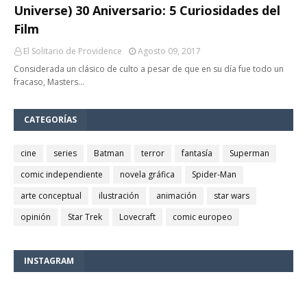
Universe) 30 Aniversario: 5 Curiosidades del
Film
El Solitario de Providence
Agosto 09, 2017
Considerada un clásico de culto a pesar de que en su día fue todo un
fracaso, Masters…
CATEGORÍAS
cine
series
Batman
terror
fantasía
Superman
comic independiente
novela gráfica
Spider-Man
arte conceptual
ilustración
animación
star wars
opinión
Star Trek
Lovecraft
comic europeo
INSTAGRAM