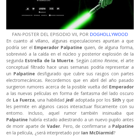
FAN-POSTER DEL EPISODIO VII, POR
DOGHOLLYWOOD
En cuanto al villano, algunas especulaciones apuntan a que
podría ser el
Emperador Palpatine
quien, de alguna forma,
sobrevivió a la caída en el núcleo y posterior explosión de la
segunda
Estrella de la Muerte
. Según
Latino Review
, el arte
conceptual filtrado hace unas semanas podría representar a
un
Palpatine
desfigurado que cubre sus rasgos con partes
electromecánicas. Recordemos que en abril del año pasado
surgieron rumores acerca de la posible vuelta del
Emperador
a las nuevas películas en forma de fantasma del lado oscuro
de
La Fuerza
, una habilidad
jedi
adoptada por los
Sith
y que
les permite en algunos casos interactuar físicamente con su
entorno. Incluso, aquel rumor también insinuaba que
Palpatine
habría estado adiestrando a un nuevo pupilo antes
de morir aparte de
Vader
. Pero, de confirmarse a
Palpatine
en la película, ¿será interpretado por
Ian McDiarmid
?