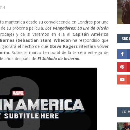
014
ista mantenida desde su convalecencia en Londres por una
 de su próxima película,
Los Vengadores: La Era de Ultrón
su rodaje) y de si veremos en ella al
Capitán América
REDE
Barnes (Sebastian Stan)
.
Whedon
ha respondido que
e ignorará el hecho de que
Steve Rogers
intentará volver
ierno
. Sobre el marco temporal de la tercera entrega de
r de años después de
El Soldado de Invierno
.
LO M