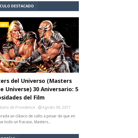
ÍCULO DESTACADO
AJES
ers del Universo (Masters
e Universe) 30 Aniversario: 5
osidades del Film
litario de Providence
Agosto 09, 2017
rada un clásico de culto a pesar de que en
fue todo un fracaso, Masters…