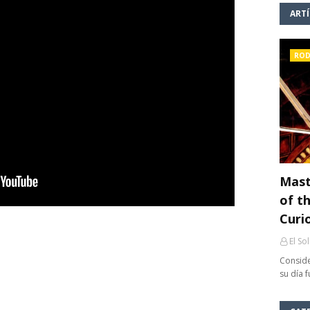
ART
ROD
Mast
of th
Curi
El So
Conside
su día 