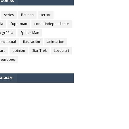
EGORÍAS
series
Batman
terror
ía
Superman
comic independiente
a gráfica
Spider-Man
conceptual
ilustración
animación
wars
opinión
Star Trek
Lovecraft
 europeo
TAGRAM