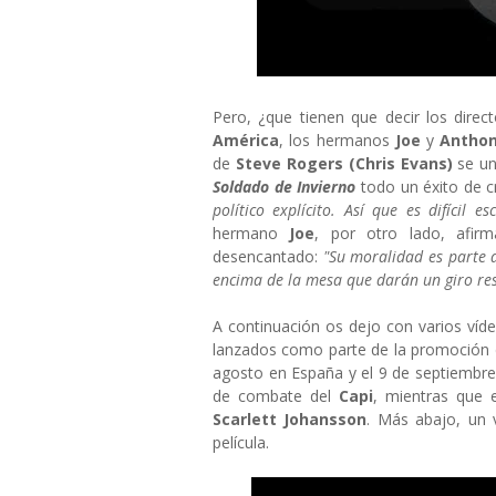
Pero, ¿que tienen que decir los direc
América
, los hermanos
Joe
y
Anthon
de
Steve Rogers (Chris Evans)
se un
Soldado de Invierno
todo un éxito de cr
político explícito. Así que es difícil e
hermano
Joe
, por otro lado, afi
desencantado:
"Su moralidad es parte
encima de la mesa que darán un giro re
A continuación os dejo con varios víde
lanzados como parte de la promoción d
agosto en España y el 9 de septiembre 
de combate del
Capi
, mientras que 
Scarlett Johansson
. Más abajo, un 
película.