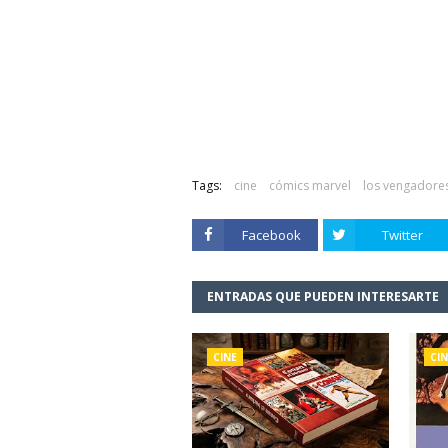
Tags:
cine
cómics marvel
los vengadore
Facebook
Twitter
ENTRADAS QUE PUEDEN INTERESARTE
CINE
CIN