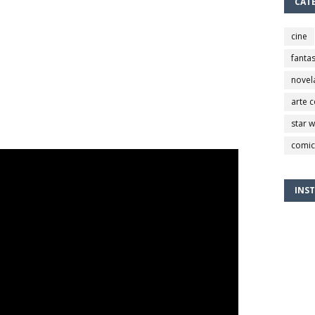
CAT
cine
fantas
novel
arte 
star 
comic
INS