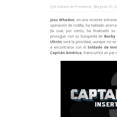
El Solitario de Providence
Agosto 07, 2
Joss Whedon
, en una reciente entrev
operación de rodilla, ha hablado acerca
(la cual, por cierto, ha finalizado 
proseguir con su búsqueda de
Bucky 
Ultrón
será la prioridad, aunque no s
a encontrarse con el
Soldado de Inv
Capitán América
, transcurrirá un pa