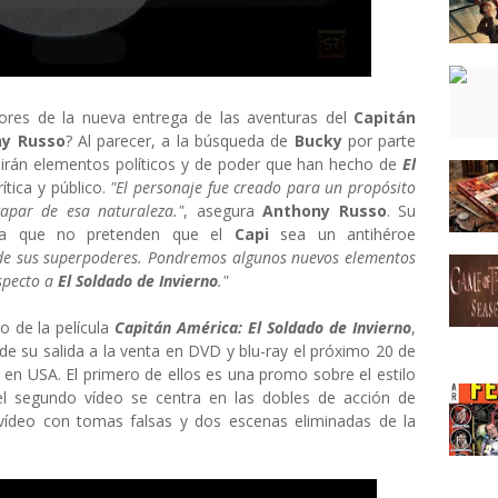
tores de la nueva entrega de las aventuras del
Capitán
y Russo
? Al parecer, a la búsqueda de
Bucky
por parte
irán elementos políticos y de poder que han hecho de
El
ítica y público.
"El personaje fue creado para un propósito
scapar de esa naturaleza."
, asegura
Anthony Russo
. Su
rma que no pretenden que el
Capi
sea un antihéroe
 de sus superpoderes. Pondremos algunos nuevos elementos
specto a
El Soldado de Invierno
."
o de la película
Capitán América: El Soldado de Invierno
,
e su salida a la venta en DVD y blu-ray el próximo 20 de
en USA. El primero de ellos es una promo sobre el estilo
el segundo vídeo se centra en las dobles de acción de
vídeo con tomas falsas y dos escenas eliminadas de la