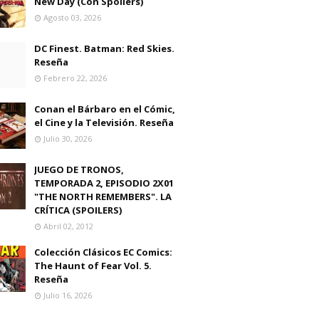
New Day (Con Spoilers)
Agosto 03, 2026
DC Finest. Batman: Red Skies.
Reseña
Febrero 22, 2026
Conan el Bárbaro en el Cómic,
el Cine y la Televisión. Reseña
Julio 30, 2026
JUEGO DE TRONOS,
TEMPORADA 2, EPISODIO 2X01
"THE NORTH REMEMBERS". LA
CRÍTICA (SPOILERS)
Abril 02, 2012
Colección Clásicos EC Comics:
The Haunt of Fear Vol. 5.
Reseña
Julio 16, 2026