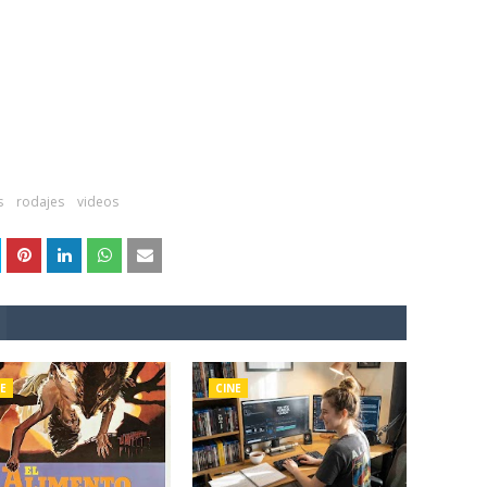
s
rodajes
videos
E
CINE