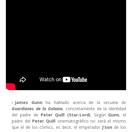
James Gunn
ha hablado acerca de la secuela de
Guardianes de la Galaxia
, concretamente de la identidad
del padre de
Peter Quill (Star-Lord)
. Según
Gunn
, el
padre del
Peter Quill
cinematográfico no será el mismo
que el de los cómics, es decir, el emperador
J'son
de los