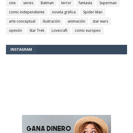
cine
series
Batman
terror
fantasía
Superman
comic independiente
novela gráfica
Spider-Man
arte conceptual
ilustración
animación
star wars
opinión
Star Trek
Lovecraft
comic europeo
INSTAGRAM