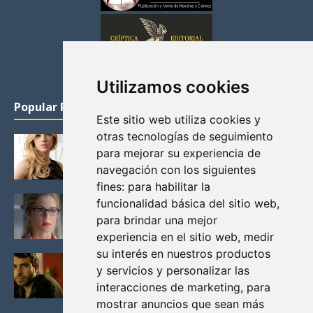
Utilizamos cookies
Popular Posts
Este sitio web utiliza cookies y
otras tecnologías de seguimiento
KATHERYN WINNICK: LA ACTRIZ MAS GUAPA DE
para mejorar su experiencia de
VIKINGOS
navegación con los siguientes
Junio 14, 2013
fines:
para habilitar la
FELICITY (EMILY BETT RICKARDS), LAS FOTOS
funcionalidad básica del sitio web
,
MAS BONITAS DE LA ALIADA DE ARROW
para brindar una mejor
Noviembre 30, 2013
experiencia en el sitio web
,
medir
su interés en nuestros productos
BLACK MIRROR: TODA TU HISTORIA. EPISODIO 3.
y servicios y personalizar las
LA CRITICA
interacciones de marketing
,
para
Mayo 17, 2012
mostrar anuncios que sean más