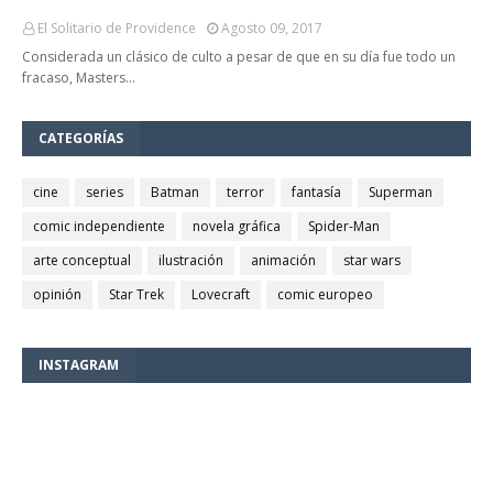
El Solitario de Providence
Agosto 09, 2017
Considerada un clásico de culto a pesar de que en su día fue todo un
fracaso, Masters…
CATEGORÍAS
cine
series
Batman
terror
fantasía
Superman
comic independiente
novela gráfica
Spider-Man
arte conceptual
ilustración
animación
star wars
opinión
Star Trek
Lovecraft
comic europeo
INSTAGRAM