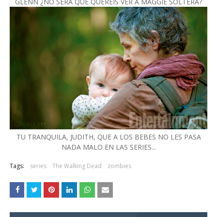
GLENN ¿NO SERÁ QUE QUERÉIS VER A MAGGIE SOLTERA?
TU TRANQUILA, JUDITH, QUE A LOS BEBES NO LES PASA
NADA MALO EN LAS SERIES...
Tags:
series
The Walking Dead
zombies