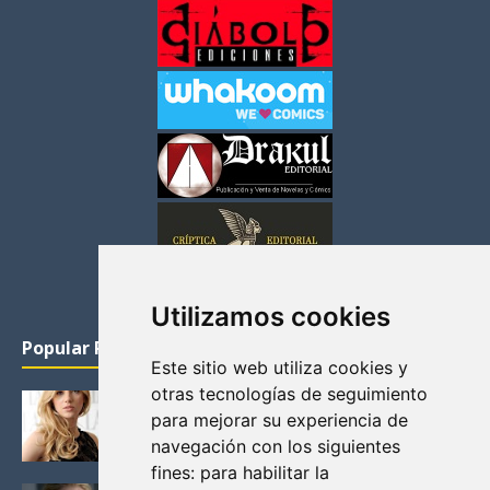
Utilizamos cookies
Popular Posts
Este sitio web utiliza cookies y
otras tecnologías de seguimiento
KATHERYN WINNICK: LA ACTRIZ MAS GUAPA DE
para mejorar su experiencia de
VIKINGOS
navegación con los siguientes
Junio 14, 2013
fines:
para habilitar la