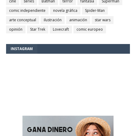
cine
series
Batman
terror
fantasía
Superman
comic independiente
novela gráfica
Spider-Man
arte conceptual
ilustración
animación
star wars
opinión
Star Trek
Lovecraft
comic europeo
INSTAGRAM