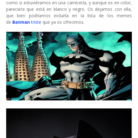
como si estuviéramos en una carnicería, y aunque es en color,
pareciera que está en blanco y negro. Os dejamos con ella,
que bien podríamos incluirla en la lista de los memes
de
Batman
triste
que ya os ofrecimos.