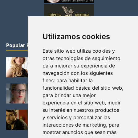
Utilizamos cookies
Popular Posts
Este sitio web utiliza cookies y
otras tecnologías de seguimiento
KATHERYN WINNICK: LA ACTRIZ MAS GUAPA DE
para mejorar su experiencia de
VIKINGOS
navegación con los siguientes
Junio 14, 2013
fines:
para habilitar la
FELICITY (EMILY BETT RICKARDS), LAS FOTOS
funcionalidad básica del sitio web
,
MAS BONITAS DE LA ALIADA DE ARROW
para brindar una mejor
Noviembre 30, 2013
experiencia en el sitio web
,
medir
su interés en nuestros productos
BLACK MIRROR: TODA TU HISTORIA. EPISODIO 3.
y servicios y personalizar las
LA CRITICA
interacciones de marketing
,
para
Mayo 17, 2012
mostrar anuncios que sean más