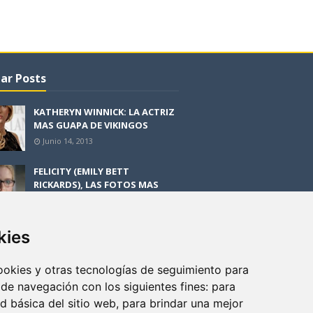
ar Posts
KATHERYN WINNICK: LA ACTRIZ
MAS GUAPA DE VIKINGOS
Junio 14, 2013
FELICITY (EMILY BETT
RICKARDS), LAS FOTOS MAS
BONITAS DE LA ALIADA DE
ARROW
Noviembre 30, 2013
kies
BLACK MIRROR: TODA TU
HISTORIA. EPISODIO 3. LA
cookies y otras tecnologías de seguimiento para
CRITICA
 de navegación con los siguientes fines:
para
Mayo 17, 2012
ad básica del sitio web
,
para brindar una mejor