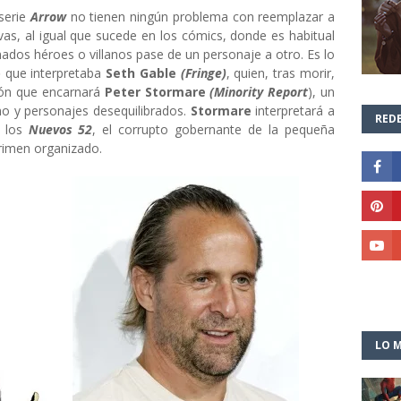
 serie
Arrow
no tienen ningún problema con reemplazar a
as, al igual que sucede en los cómics, donde es habitual
nados héroes o villanos pase de un personaje a otro. Es lo
o
que interpretaba
Seth Gable
(Fringe)
, quien, tras morir,
ión que encarnará
Peter Stormare
(Minority Report
), un
ano y personajes desequilibrados.
Stormare
interpretará a
REDE
 los
Nuevos 52
, el corrupto gobernante de la pequeña
crimen organizado.
LO M