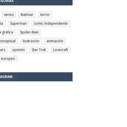
EGORÍAS
series
Batman
terror
ía
Superman
comic independiente
a gráfica
Spider-Man
conceptual
ilustración
animación
wars
opinión
Star Trek
Lovecraft
 europeo
TAGRAM