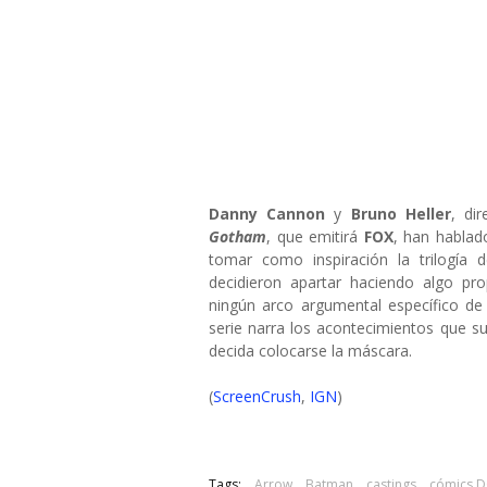
Danny Cannon
y
Bruno Heller
, di
Gotham
, que emitirá
FOX
, han hablad
tomar como inspiración la trilogía
decidieron apartar haciendo algo pro
ningún arco argumental específico d
serie narra los acontecimientos que 
decida colocarse la máscara.
(
ScreenCrush
,
IGN
)
Tags:
Arrow
Batman
castings
cómics 