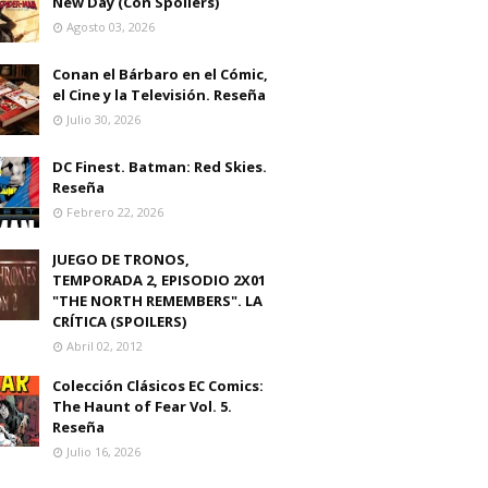
New Day (Con Spoilers)
Agosto 03, 2026
Conan el Bárbaro en el Cómic,
el Cine y la Televisión. Reseña
Julio 30, 2026
DC Finest. Batman: Red Skies.
Reseña
Febrero 22, 2026
JUEGO DE TRONOS,
TEMPORADA 2, EPISODIO 2X01
"THE NORTH REMEMBERS". LA
CRÍTICA (SPOILERS)
Abril 02, 2012
Colección Clásicos EC Comics:
The Haunt of Fear Vol. 5.
Reseña
Julio 16, 2026