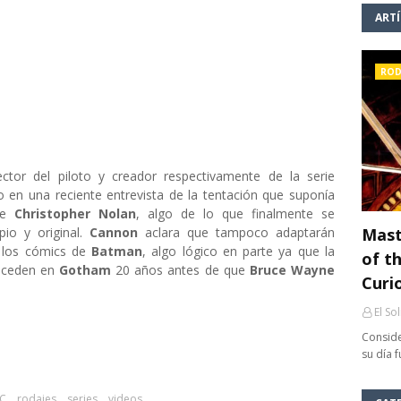
ART
ROD
rector del piloto y creador respectivamente de la serie
o en una reciente entrevista de la tentación que suponía
 de
Christopher Nolan
, algo de lo que finalmente se
pio y original.
Cannon
aclara que tampoco adaptarán
Mast
e los cómics de
Batman
, algo lógico en parte ya que la
of th
suceden en
Gotham
20 años antes de que
Bruce Wayne
Curi
El So
Conside
su día 
DC
rodajes
series
videos