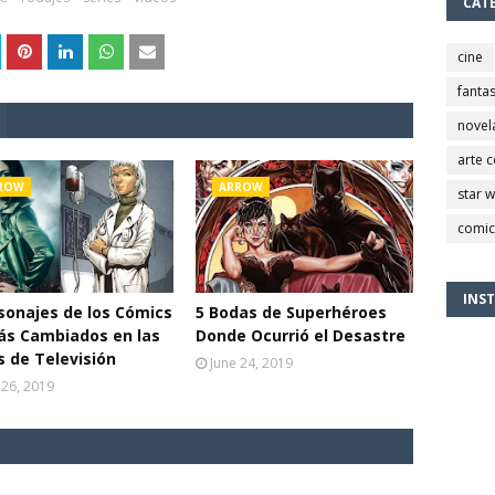
CAT
cine
fantas
novel
arte 
ROW
ARROW
star 
comic
INS
sonajes de los Cómics
5 Bodas de Superhéroes
ás Cambiados en las
Donde Ocurrió el Desastre
s de Televisión
June 24, 2019
 26, 2019