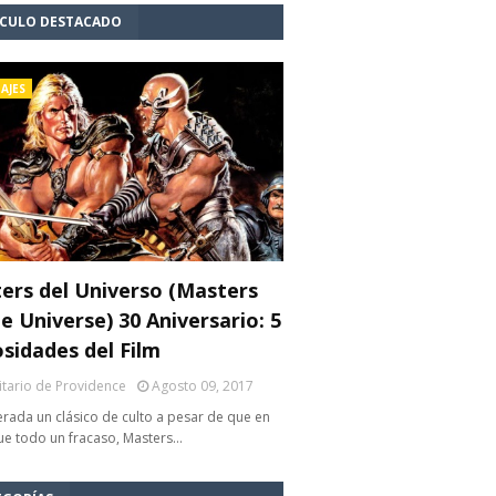
ÍCULO DESTACADO
AJES
ers del Universo (Masters
e Universe) 30 Aniversario: 5
osidades del Film
litario de Providence
Agosto 09, 2017
rada un clásico de culto a pesar de que en
fue todo un fracaso, Masters…