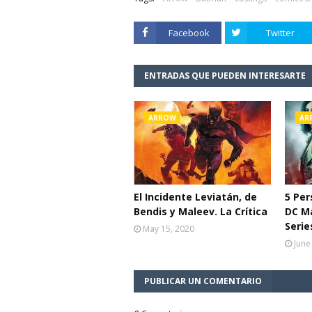
Facebook
Twitter
ENTRADAS QUE PUEDEN INTERESARTE
ARROW
AR
El Incidente Leviatán, de
5 Per
Bendis y Maleev. La Crítica
DC M
Serie
May 15, 2020
June
PUBLICAR UN COMENTARIO