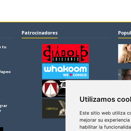
Patrocinadores
Popul
a tu
 Vapeo
Utilizamos coo
r
grar
?
Este sitio web utiliza 
mejorar su experiencia
habilitar la funcionalid