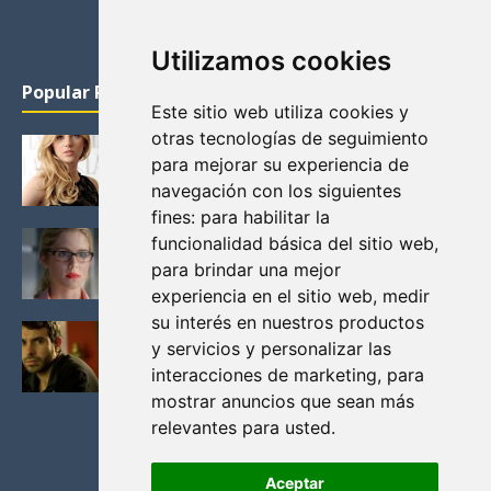
Utilizamos cookies
Popular Posts
Este sitio web utiliza cookies y
otras tecnologías de seguimiento
KATHERYN WINNICK: LA ACTRIZ MAS GUAPA DE
para mejorar su experiencia de
VIKINGOS
navegación con los siguientes
Junio 14, 2013
fines:
para habilitar la
FELICITY (EMILY BETT RICKARDS), LAS FOTOS
funcionalidad básica del sitio web
,
MAS BONITAS DE LA ALIADA DE ARROW
para brindar una mejor
Noviembre 30, 2013
experiencia en el sitio web
,
medir
su interés en nuestros productos
BLACK MIRROR: TODA TU HISTORIA. EPISODIO 3.
y servicios y personalizar las
LA CRITICA
interacciones de marketing
,
para
Mayo 17, 2012
mostrar anuncios que sean más
relevantes para usted
.
Aceptar