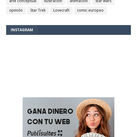
arte conceptual
ilustración
animación
star wars
opinión
Star Trek
Lovecraft
comic europeo
INSTAGRAM