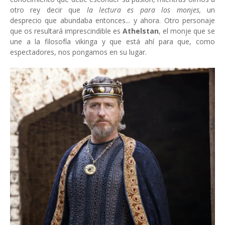
otro rey decir que
la lectura es para los monjes,
un
desprecio que abundaba entonces... y ahora. Otro personaje
que os resultará imprescindible es
Athelstan
, el monje que se
une a la filosofía vikinga y que está ahí para que, como
espectadores, nos pongamos en su lugar.