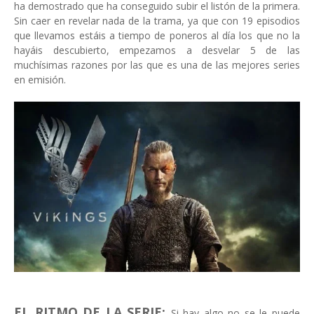
ha demostrado que ha conseguido subir el listón de la primera.
Sin caer en revelar nada de la trama, ya que con 19 episodios
que llevamos estáis a tiempo de poneros al día los que no la
hayáis descubierto, empezamos a desvelar 5 de las
muchísimas razones por las que es una de las mejores series
en emisión.
EL RITMO DE LA SERIE:
Si hay algo no se le puede