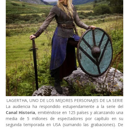
LAGERTHA, UNO DE LOS MEJORES PERSONAJES DE LA SERIE
La audiencia ha respondido estupendamente a la serie del
Canal Historia
, emitiéndose en 125 países y alcanzando una
media de 5 millones de espectadores por capítulo en su
segunda temporada en USA (sumando las grabaciones). De