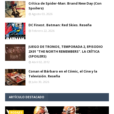
Crítica de Spider-Man: Brand New Day (Con
Spoilers)
Agosto 03, 2026
DC Finest. Batman: Red Skies. Reseña
Febrero 22, 2026
JUEGO DE TRONOS, TEMPORADA 2, EPISODIO
2X01 "THE NORTH REMEMBERS". LA CRÍTICA
(SPOILERS)
Abril 02, 2012
Conan el Bárbaro en el Cómic, el Cine y la
Televisión. Reseña
Julio 30, 2026
ARTÍCULO DESTACADO
RODAJES