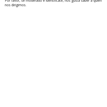
Por favor, sé moderado e identifícate, nos gusta saber a quien
nos dirigimos.