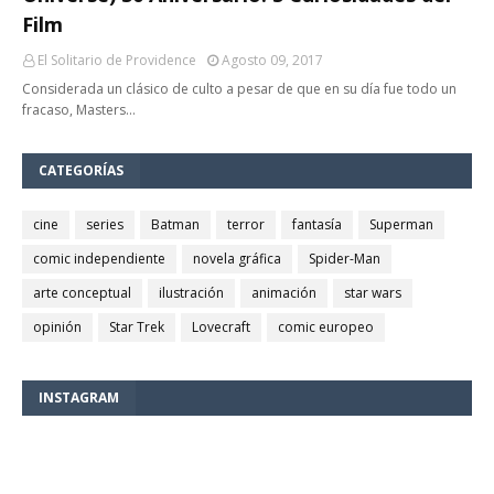
Film
El Solitario de Providence
Agosto 09, 2017
Considerada un clásico de culto a pesar de que en su día fue todo un
fracaso, Masters…
CATEGORÍAS
cine
series
Batman
terror
fantasía
Superman
comic independiente
novela gráfica
Spider-Man
arte conceptual
ilustración
animación
star wars
opinión
Star Trek
Lovecraft
comic europeo
INSTAGRAM