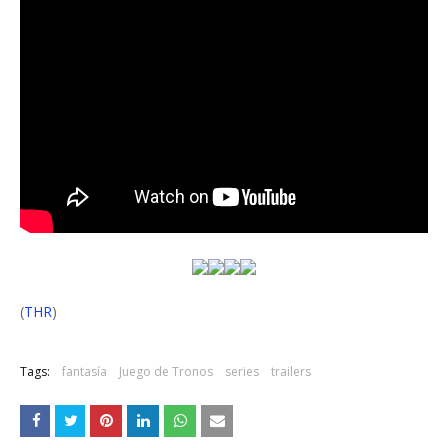
(
THR
)
Tags:
fantasía
Juego de Tronos
series
trailers