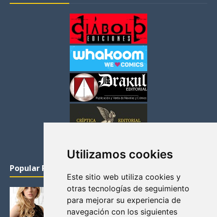
Utilizamos cookies
Popular Posts
Este sitio web utiliza cookies y
otras tecnologías de seguimiento
KATHERYN WINNICK: LA ACTRIZ MAS GUAPA DE
para mejorar su experiencia de
VIKINGOS
navegación con los siguientes
Junio 14, 2013