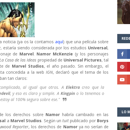
REDE
 noticia (ya os la contamos
aquí
) que una película sobre
r
, estaría siendo considerada por los estudios
Universal
,
sonaje de
Marvel
.
Namor McKenzie
(y los personajes
La Casa de las Ideas
propiedad de
Universal Pictures
, tal
nte de
Marvel Studios
, el año pasado. Sin embargo, el
ista concedida a la web
IGN
, declaró que el tema de los
an tan claros:
complicado, al igual que otros. A
Elektra
creo que la
edevil
, y eso es claro y simple. A
Kingpin
o lo tenemos o
estoy al 100% seguro sobre ese."
LO M
 de los derechos sobre
Namor
habría cambiado en las
sal
a
Marvel Studios
. Según un
tuit
publicado por
Borys
lywood Reporter
, los derechos de
Namor
ya no serían de