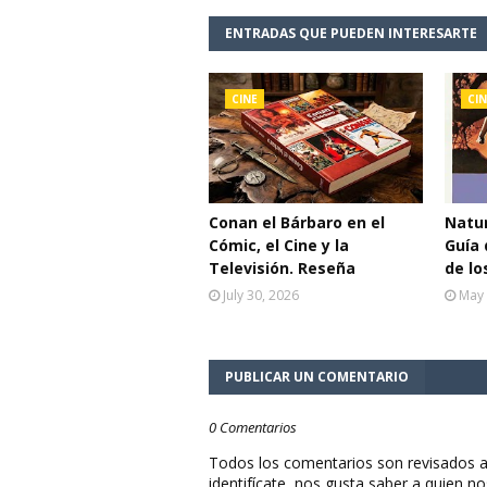
ENTRADAS QUE PUEDEN INTERESARTE
CINE
CIN
Conan el Bárbaro en el
Natur
Cómic, el Cine y la
Guía 
Televisión. Reseña
de lo
July 30, 2026
May 
PUBLICAR UN COMENTARIO
0 Comentarios
Todos los comentarios son revisados a
identifícate, nos gusta saber a quien no