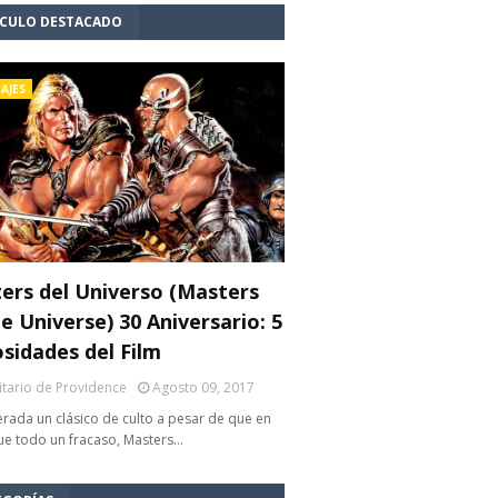
ÍCULO DESTACADO
AJES
ers del Universo (Masters
e Universe) 30 Aniversario: 5
osidades del Film
litario de Providence
Agosto 09, 2017
rada un clásico de culto a pesar de que en
fue todo un fracaso, Masters…