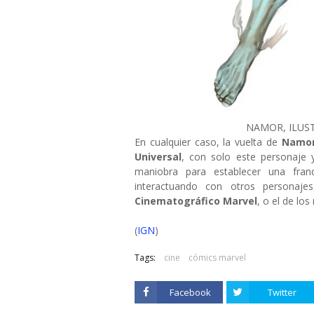
NAMOR, ILUS
En cualquier caso, la vuelta de
Namo
Universal
, con solo este personaje
maniobra para establecer una franq
interactuando con otros personaj
Cinematográfico Marvel
, o el de lo
(
IGN
)
Tags:
cine
cómics marvel
Facebook
Twitter