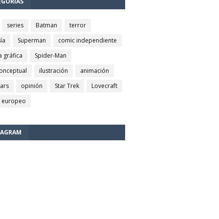
EGORÍAS
series
Batman
terror
ía
Superman
comic independiente
a gráfica
Spider-Man
conceptual
ilustración
animación
wars
opinión
Star Trek
Lovecraft
 europeo
TAGRAM