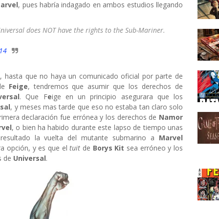
arvel
, pues habría indagado en ambos estudios llegando
Universal does NOT have the rights to the Sub-Mariner.
14
e, hasta que no haya un comunicado oficial por parte de
de
Feige
, tendremos que asumir que los derechos de
versal
. Que F
e
ige en un principio asegurara que los
sal
, y meses mas tarde que eso no estaba tan claro solo
primera declaración fue errónea y los derechos de
Namor
vel
, o bien ha habido durante este lapso de tiempo unas
esultado la vuelta del mutante submarino a
Marvel
ra opción, y es que el
tuit
de
Borys Kit
sea erróneo y los
s de
Universal
.