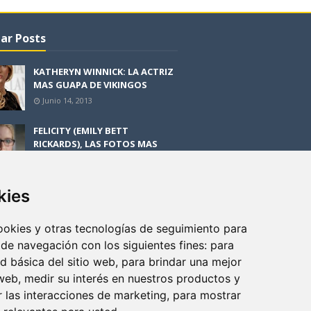
ar Posts
KATHERYN WINNICK: LA ACTRIZ
MAS GUAPA DE VIKINGOS
Junio 14, 2013
FELICITY (EMILY BETT
RICKARDS), LAS FOTOS MAS
BONITAS DE LA ALIADA DE
ARROW
Noviembre 30, 2013
kies
BLACK MIRROR: TODA TU
HISTORIA. EPISODIO 3. LA
cookies y otras tecnologías de seguimiento para
CRITICA
 de navegación con los siguientes fines:
para
Mayo 17, 2012
ad básica del sitio web
,
para brindar una mejor
 web
,
medir su interés en nuestros productos y
r las interacciones de marketing
,
para mostrar