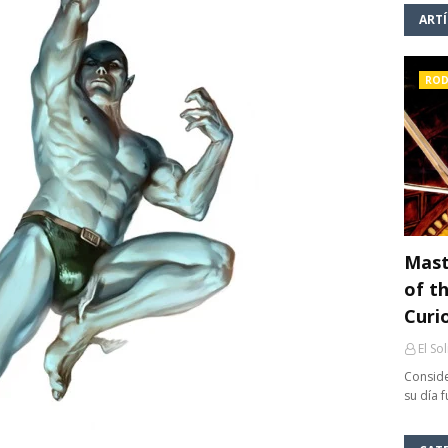
ART
ROD
Mast
of th
Curi
El So
Conside
su día 