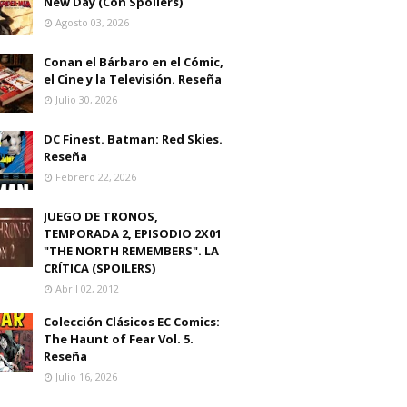
New Day (Con Spoilers)
Agosto 03, 2026
Conan el Bárbaro en el Cómic,
el Cine y la Televisión. Reseña
Julio 30, 2026
DC Finest. Batman: Red Skies.
Reseña
Febrero 22, 2026
JUEGO DE TRONOS,
TEMPORADA 2, EPISODIO 2X01
"THE NORTH REMEMBERS". LA
CRÍTICA (SPOILERS)
Abril 02, 2012
Colección Clásicos EC Comics:
The Haunt of Fear Vol. 5.
Reseña
Julio 16, 2026