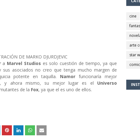
CAT
cine
fantas
novel
arte 
star 
TRACIÓN DE MARKO DJURDJEVIC
r
a
Marvel Studios
es solo cuestión de tiempo, ya que
comic
 y sus asociados no creo que tenga mucho margen de
uicia potente en taquilla.
Namor
funcionaría mejor
es, y ahora mismo, su mejor lugar es el
Universo
INS
s mutantes de la
Fox
, ya que el es uno de ellos.