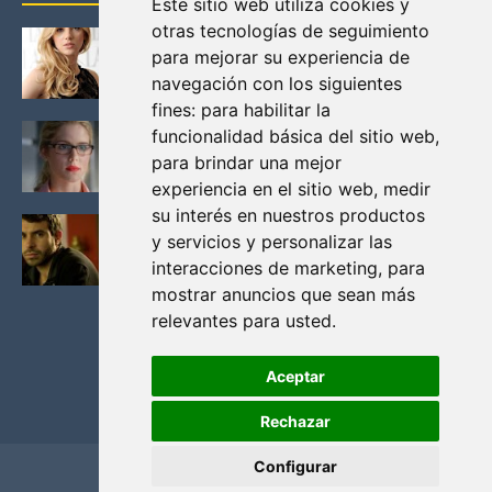
Este sitio web utiliza cookies y
otras tecnologías de seguimiento
KATHERYN WINNICK: LA ACTRIZ MAS GUAPA DE
para mejorar su experiencia de
VIKINGOS
navegación con los siguientes
Junio 14, 2013
fines:
para habilitar la
FELICITY (EMILY BETT RICKARDS), LAS FOTOS
funcionalidad básica del sitio web
,
MAS BONITAS DE LA ALIADA DE ARROW
para brindar una mejor
Noviembre 30, 2013
experiencia en el sitio web
,
medir
su interés en nuestros productos
BLACK MIRROR: TODA TU HISTORIA. EPISODIO 3.
y servicios y personalizar las
LA CRITICA
interacciones de marketing
,
para
Mayo 17, 2012
mostrar anuncios que sean más
relevantes para usted
.
Aceptar
Rechazar
Configurar
Home
Privacidad y cookies
Contacto