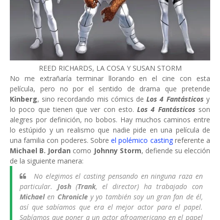
REED RICHARDS, LA COSA Y SUSAN STORM
No me extrañaría terminar llorando en el cine con esta
película, pero no por el sentido de drama que pretende
Kinberg
, sino recordando mis cómics de
Los
4 Fantásticos
y
lo poco que tienen que ver con esto.
Los 4 Fantásticos
son
alegres por definición, no bobos. Hay muchos caminos entre
lo estúpido y un realismo que nadie pide en una película de
una familia con poderes. Sobre
el polémico casting
referente a
Michael B. Jordan
como
Johnny Storm
, defiende su elección
de la siguiente manera:
No elegimos el casting pensando en ninguna raza en
particular.
Josh
(
Trank
, el director) ha trabajado con
Michael
en
Chronicle
y yo también soy un gran fan de él,
así que sabíamos que era el mejor actor para el papel.
Sabíamos que poner a un actor afroamericano en el papel