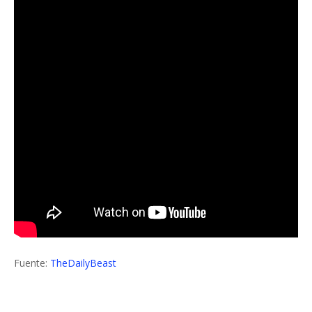
Fuente:
TheDailyBeast