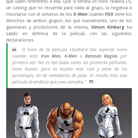
que salen referentes a ella. Que si tendrá un tono realista (?),
un casting que no recuerda para nada al grupo, la negativa a
mezclarse con el universo de los
X-Men
cuando
FOX
tiene los
derechos de ambos grupos...Así que nuevamente, uno de los
guionistas y productores de la misma,
Simon Kinberg
ha
salido en defensa de la película con las siguientes
declaraciones.
El tono de la película resultará tan especial como
cuando viste
Iron Man
,
X-Men
o
Batman Begins
por
primera vez. No es tan boba como las primeras películas:
tiene humor, pero es mucho más real y viene de los
personajes, no de meteduras de pata. Es mucho más una
película dramática que una comedia."