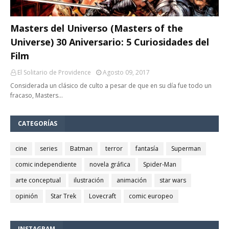
Masters del Universo (Masters of the
Universe) 30 Aniversario: 5 Curiosidades del
Film
El Solitario de Providence
Agosto 09, 2017
Considerada un clásico de culto a pesar de que en su día fue todo un
fracaso, Masters…
CATEGORÍAS
cine
series
Batman
terror
fantasía
Superman
comic independiente
novela gráfica
Spider-Man
arte conceptual
ilustración
animación
star wars
opinión
Star Trek
Lovecraft
comic europeo
INSTAGRAM