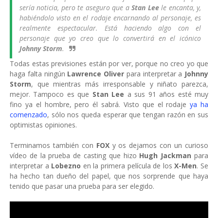
sería noticia, pero te aseguro que a
Stan Lee
le encanta, y,
habiéndolo visto en el rodaje encarnando al personaje, es
realmente espectacular. Está haciendo algo con el
personaje que yo creo que lo convertirá en el icónico
Johnny Storm
.
Todas estas previsiones están por ver, porque no creo yo que
haga falta ningún
Lawrence Oliver
para interpretar a
Johnny
Storm
, que mientras más irresponsable y niñato parezca,
mejor. Tampoco es que
Stan Lee
a sus 91 años esté muy
fino ya el hombre, pero él sabrá. Visto que el rodaje
ya ha
comenzado
, sólo nos queda esperar que tengan razón en sus
optimistas opiniones.
Terminamos también con
FOX
y os dejamos con un curioso
vídeo de la prueba de casting que hizo
Hugh Jackman
para
interpretar a
Lobezno
en la primera película de los
X-Men
. Se
ha hecho tan dueño del papel, que nos sorprende que haya
tenido que pasar una prueba para ser elegido.