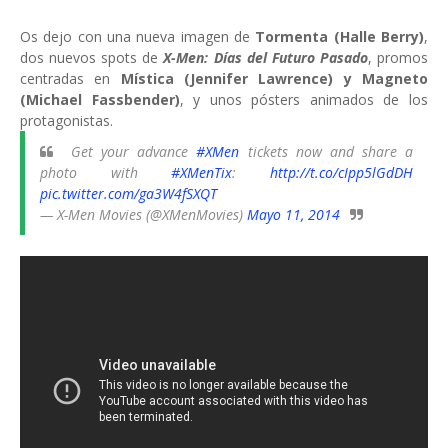
Os dejo con una nueva imagen de
Tormenta (Halle Berry)
,
dos nuevos spots de
X-Men: Días del Futuro Pasado
, promos
centradas en
Mística (Jennifer Lawrence) y Magneto
(Michael Fassbender)
, y unos pósters animados de los
protagonistas.
Get your advance
#XMen
tickets now and share a
photo with
#XMenTix
:
http://t.co/cIpp5lGdDH
pic.twitter.com/ga3W4fSXQT
— X-Men Movies (@XMenMovies)
Mayo 11, 2014