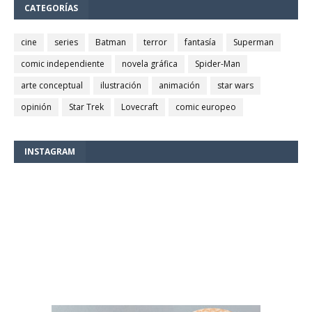
CATEGORÍAS
cine
series
Batman
terror
fantasía
Superman
comic independiente
novela gráfica
Spider-Man
arte conceptual
ilustración
animación
star wars
opinión
Star Trek
Lovecraft
comic europeo
INSTAGRAM