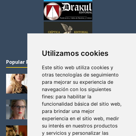
Utilizamos cookies
Popular Posts
Este sitio web utiliza cookies y
otras tecnologías de seguimiento
KATHERYN WINNICK: LA ACTRIZ MAS GUAPA DE
para mejorar su experiencia de
VIKINGOS
navegación con los siguientes
Junio 14, 2013
fines:
para habilitar la
FELICITY (EMILY BETT RICKARDS), LAS FOTOS
funcionalidad básica del sitio web
,
MAS BONITAS DE LA ALIADA DE ARROW
para brindar una mejor
Noviembre 30, 2013
experiencia en el sitio web
,
medir
su interés en nuestros productos
BLACK MIRROR: TODA TU HISTORIA. EPISODIO 3.
y servicios y personalizar las
LA CRITICA