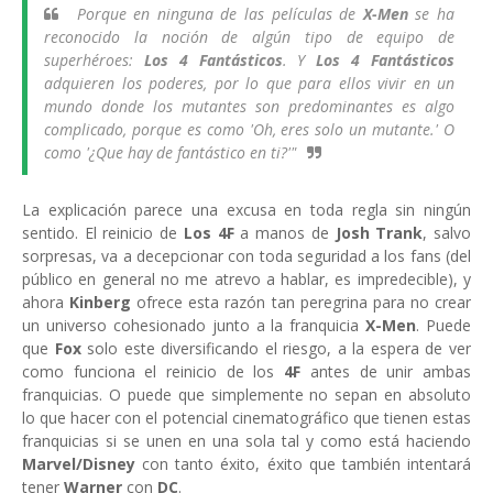
Porque en ninguna de las películas de
X-Men
se ha
reconocido la noción de algún tipo de equipo de
superhéroes:
Los 4 Fantásticos
. Y
Los 4 Fantásticos
adquieren los poderes, por lo que para ellos vivir en un
mundo donde los mutantes son predominantes es algo
complicado, porque es como 'Oh, eres solo un mutante.' O
como '¿Que hay de fantástico en ti?'"
La explicación parece una excusa en toda regla sin ningún
sentido. El reinicio de
Los 4F
a manos de
Josh Trank
, salvo
sorpresas, va a decepcionar con toda seguridad a los fans (del
público en general no me atrevo a hablar, es impredecible), y
ahora
Kinberg
ofrece esta razón tan peregrina para no crear
un universo cohesionado junto a la franquicia
X-Men
. Puede
que
Fox
solo este diversificando el riesgo, a la espera de ver
como funciona el reinicio de los
4F
antes de unir ambas
franquicias. O puede que simplemente no sepan en absoluto
lo que hacer con el potencial cinematográfico que tienen estas
franquicias si se unen en una sola tal y como está haciendo
Marvel/Disney
con tanto éxito, éxito que también intentará
tener
Warner
con
DC
.