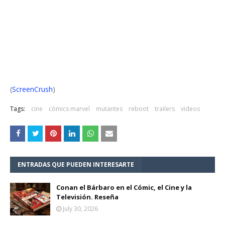
(
ScreenCrush
)
Tags:
cine
cómics marvel
mutantes
reboot
trailers
videos
ENTRADAS QUE PUEDEN INTERESARTE
Conan el Bárbaro en el Cómic, el Cine y la
Televisión. Reseña
July 30, 2026