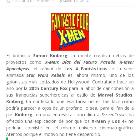
El Solitario de Providence
Mayo 12, 2014
El británico
Simon Kinberg
, la mente creativa detrás de
proyectos como
X-Men: Días del Futuro Pasado
,
X-Men:
Apocalipsis
, el
reboot
de
Los 4 Fantásticos
, o la serie
animada
Star Wars Rebels
es, ahora mismo, uno de los
guionistas mas cotizados de Hollywood. Contratado hace un
año por la
20th Century Fox
para la labor de dar cohesión a
sus franquicias superheroicas al estilo de
Marvel Studios
,
Kinberg
ha confesado que esa tarea no es tan fácil como
podría parecer a ojos de un profano, o sea, para el fan de a
pie.
Kinberg
, en una entrevista concedida a
ScreenCrush
, ha
ofrecido una explicación de por qué los
X-Men
y
Los 4F
no
podrían coexistir en el mismo universo cinematográfico.
Atentos porque el motivo no tiene desperdicio.