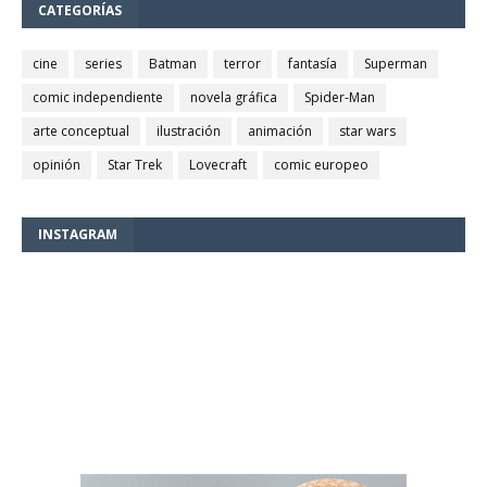
CATEGORÍAS
cine
series
Batman
terror
fantasía
Superman
comic independiente
novela gráfica
Spider-Man
arte conceptual
ilustración
animación
star wars
opinión
Star Trek
Lovecraft
comic europeo
INSTAGRAM