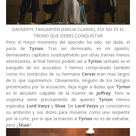
DAENERYS TARGARYEN (EMILIA CLARKE), ESE NO ES EL
TRONO QUE DEBES CONQUISTAR
Pero el mejor momento del episodio ha sido, sin duda, el
juicio de
Tyrion
. Tras ser demorado, en mi opinión,
demasiados capítulos sustituyéndolo por otras tramas menos
interesantes, al final hemos podido ver a
Tyrion
sentado en el
banquillo de los acusados. Y hemos comprobado también
como los tentáculos de su hermana
Cersei
eran mas largos
de lo que suponíamos. Obviamente, ninguno de los testigos
presentados por la acusación, deja lugar a dudas que
Tyrion
es el absoluto culpable de la muerte de
Joffrey
. Pero la
sorpresa viene precisamente de quienes
Tyrion
menos
esperaba:
Lord Varys
y
Shae
. De
Lord Varys
ya conocíamos
su ambición y sus dotes para moverse como una serpiente
por la corte, por lo que la traición a
Tyrion
no es de extrañar,
pero ¿
Shae
?