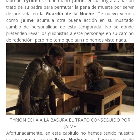
lado de
Tyrion
es su hermano
Jaime
, el cual logra arañar un
trato de su padre para permutar la pena de muerte por servir
de por vida en la
Guardia de la Noche
. De nuevo vemos
como
Jaime
acumula otra buena acción en su inusitado
cambio de personalidad de esta temporada. No se donde
pretenden llevar los guionistas a este personaje en su camino
de redención, pero me temo que aun no hemos visto nada.
TYRION ECHA A LA BASURA EL TRATO CONSEGUIDO POR
JAIME
Afortunadamente, en este capítulo no hemos tenido nuestra
ración semanal ni de
Bran
,
Hodor
y los hermanos, ni de