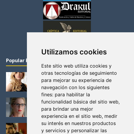
Utilizamos cookies
Popular Posts
Este sitio web utiliza cookies y
otras tecnologías de seguimiento
KATHERYN WINNICK: LA ACTRIZ MAS GUAPA DE
para mejorar su experiencia de
VIKINGOS
navegación con los siguientes
Junio 14, 2013
fines:
para habilitar la
FELICITY (EMILY BETT RICKARDS), LAS FOTOS
funcionalidad básica del sitio web
,
MAS BONITAS DE LA ALIADA DE ARROW
para brindar una mejor
Noviembre 30, 2013
experiencia en el sitio web
,
medir
su interés en nuestros productos
BLACK MIRROR: TODA TU HISTORIA. EPISODIO 3.
y servicios y personalizar las
LA CRITICA