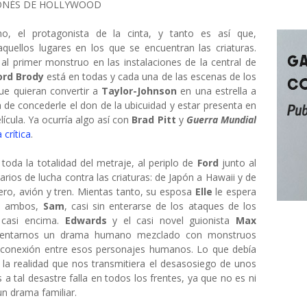
ONÉS DE HOLLYWOOD
, el protagonista de la cinta, y tanto es así que,
aquellos lugares en los que se encuentran las criaturas.
l primer monstruo en las instalaciones de la central de
ord Brody
está en todas y cada una de las escenas de los
ue quieran convertir a
Taylor-Johnson
en una estrella a
 de concederle el don de la ubicuidad y estar presenta en
cula. Ya ocurría algo así con
Brad Pitt
y
Guerra Mundial
 crítica
.
toda la totalidad del metraje, al periplo de
Ford
junto al
rios de lucha contra las criaturas: de Japón a Hawaii y de
tero, avión y tren. Mientas tanto, su esposa
Elle
le espera
de ambos,
Sam
, casi sin enterarse de los ataques de los
 casi encima.
Edwards
y el casi novel guionista
Max
esentarnos un drama humano mezclado con monstruos
 conexión entre esos personajes humanos. Lo que debía
la realidad que nos transmitiera el desasosiego de unos
a tal desastre falla en todos los frentes, ya que no es ni
un drama familiar.