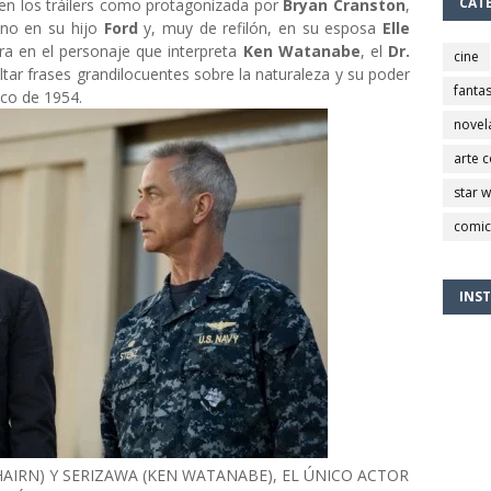
CAT
a en los tráilers como protagonizada por
Bryan Cranston
,
ino en su hijo
Ford
y, muy de refilón, en su esposa
Elle
tra en el personaje que interpreta
Ken Watanabe
, el
Dr.
cine
oltar frases grandilocuentes sobre la naturaleza y su poder
fantas
ico de 1954.
novel
arte 
star 
comic
INS
AIRN) Y SERIZAWA (KEN WATANABE), EL ÚNICO ACTOR