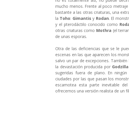
no es totalmente así, no puede deci
mucho menos. Frente al poco metraje 
bastante a las otras criaturas, una ex
la
Toho
:
Gimantis
y
Rodan
. El monst
y el pterodáctilo conocido como
Rod
otras criaturas como
Mothra
(el terr
de unas esporas.
Otra de las deficiencias que se le pued
escenas en las que aparecen los monst
salvo un par de excepciones. También 
la devastación producida por
Godzill
sugeridas fuera de plano. En ningú
ciudades por las que pasan los monst
escamotea esta parte inevitable del
ofrecernos una versión realista de un f