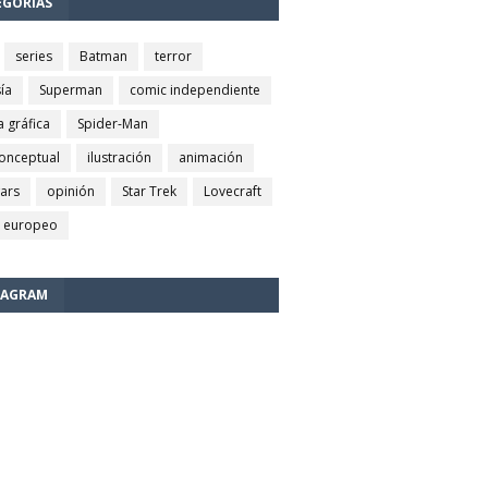
EGORÍAS
series
Batman
terror
ía
Superman
comic independiente
a gráfica
Spider-Man
conceptual
ilustración
animación
wars
opinión
Star Trek
Lovecraft
 europeo
TAGRAM