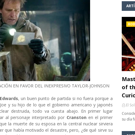
ART
ROD
Mast
ACIÓN EN FAVOR DEL INEXPRESIVO TAYLOR-JOHNSON
of th
Curi
Edwards
, un buen punto de partida si no fuera porque a
 Joe y su hijo de lo que el gobierno americano y japonés
El So
lear destruida, todo va cuesta abajo. En primer lugar
Conside
ar al personaje interpretado por
Cranston
en el primer
su día 
que la muerte de su esposa en la central nuclear sirviera
r que había motivado el desastre, pero, ¿de qué sirve su