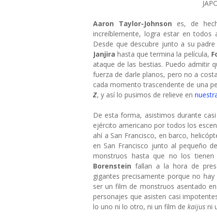
JAP
Aaron Taylor-Johnson
es, de hecho
increíblemente, logra estar en todos 
Desde que descubre junto a su padre a
Janjira
hasta que termina la película,
F
ataque de las bestias. Puedo admitir q
fuerza de darle planos, pero no a costa
cada momento trascendente de una pelí
Z
, y así lo pusimos de relieve en
nuestra
De esta forma, asistimos durante casi 
ejército americano por todos los escena
ahí a San Francisco, en barco, helicóp
en San Francisco junto al pequeño 
monstruos hasta que no los tienen
Borenstein
fallan a la hora de pr
gigantes precisamente porque no hay
ser un film de monstruos asentado en 
personajes que asisten casi impotentes 
lo uno ni lo otro, ni un film de
kaijus
ni 