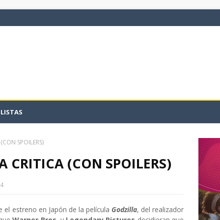
LISTAS
 (CON SPOILERS)
LA CRITICA (CON SPOILERS)
14
el estreno en Japón de la película
Godzilla
, del realizador
 que
Warner Bros.
y
Legendary Pictures
decidieran que