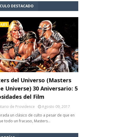
ÍCULO DESTACADO
AJES
ers del Universo (Masters
e Universe) 30 Aniversario: 5
osidades del Film
litario de Providence
Agosto 09, 2017
rada un clásico de culto a pesar de que en
fue todo un fracaso, Masters…