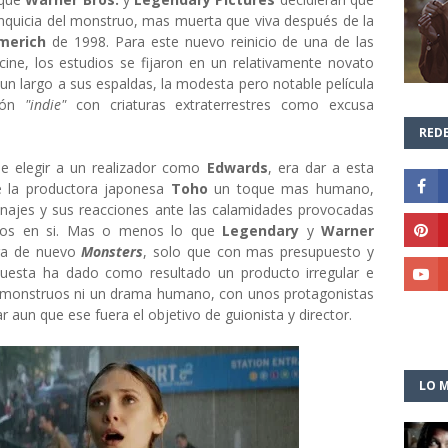
anquicia del monstruo, mas muerta que viva después de la
merich
de 1998. Para este nuevo reinicio de una de las
ine, los estudios se fijaron en un relativamente novato
 un largo a sus espaldas, la modesta pero notable película
ción
"indie"
con criaturas extraterrestres como excusa
REDE
de elegir a un realizador como
Edwards
, era dar a esta
e la productora japonesa
Toho
un toque mas humano,
onajes y sus reacciones ante las calamidades provocadas
ruos en si. Mas o menos lo que
Legendary
y
Warner
era de nuevo
Monsters
, solo que con mas presupuesto y
puesta ha dado como resultado un producto irregular e
 de monstruos ni un drama humano, con unos protagonistas
 aun que ese fuera el objetivo de guionista y director.
LO M