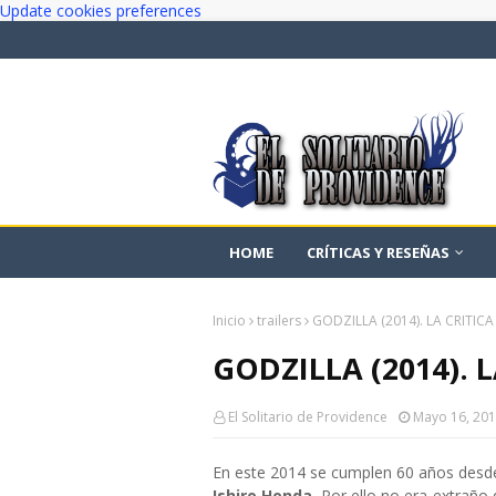
Update cookies preferences
HOME
CRÍTICAS Y RESEÑAS
Inicio
trailers
GODZILLA (2014). LA CRITICA
GODZILLA (2014). 
El Solitario de Providence
Mayo 16, 20
En este 2014 se cumplen 60 años desde 
Ishiro Honda
. Por ello no era extraño