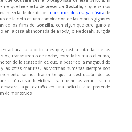
rse que
Godzilla
sea el protagonista de esta película, ni
en el que hace acto de presencia
Godzilla
, si que vemos
traña mezcla de dos de los
monstruos de la saga clásica
de
ruo de la cinta es una combinación de las mantis gigantes
an
de los films de
Godzilla
, con algún que otro guiño a
ario en la casa abandonada de
Brody
) o
Hedorah
, surgida
en achacar a la película es que, casi la totalidad de las
ruos, transcurren o de noche, entre la bruma o el humo,
he tenido la sensación de que, a pesar de la magnitud de
a
y las otras criaturas, las víctimas humanas siempre son
n momento se nos transmite que la destrucción de las
ruos esté causando víctimas, ya que no las vemos, se no
 desastre, algo extraño en una película que pretende
ilm de monstruos.