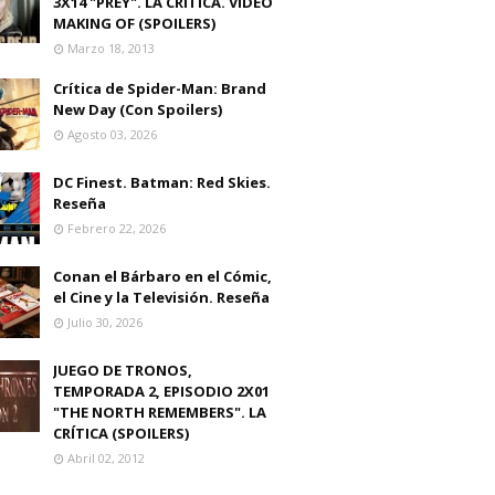
3X14 "PREY". LA CRITICA. VIDEO
MAKING OF (SPOILERS)
Marzo 18, 2013
Crítica de Spider-Man: Brand
New Day (Con Spoilers)
Agosto 03, 2026
DC Finest. Batman: Red Skies.
Reseña
Febrero 22, 2026
Conan el Bárbaro en el Cómic,
el Cine y la Televisión. Reseña
Julio 30, 2026
JUEGO DE TRONOS,
TEMPORADA 2, EPISODIO 2X01
"THE NORTH REMEMBERS". LA
CRÍTICA (SPOILERS)
Abril 02, 2012