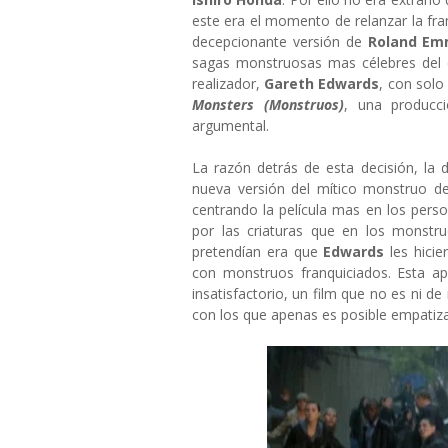
este era el momento de relanzar la fr
decepcionante versión de
Roland Em
sagas monstruosas mas célebres del c
realizador,
Gareth Edwards
, con solo
Monsters (Monstruos)
, una produc
argumental.
La razón detrás de esta decisión, la 
nueva versión del mítico monstruo d
centrando la película mas en los pers
por las criaturas que en los monst
pretendían era que
Edwards
les hici
con monstruos franquiciados. Esta a
insatisfactorio, un film que no es ni
con los que apenas es posible empatizar