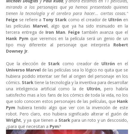
Michael Douglas
y
Paul Rudd
, y ahora estamos en 11 películas,
mirando a los personajes que ya hemos presentado quienes
tienen la tecnología y el cerebro para hacer... ciertas cosas."
Feige
se refiere a
Tony Stark
como el creador de
Ultrón
en
las películas
Marvel
, algo que ya ha sido insinuado en la
tercera entrega de
Iron Man
.
Feige
también avanza que el
Hank Pym
que veremos en la película será un genio de un
tipo muy diferente al personaje que interpreta
Robert
Downey Jr
.
Que la elección de
Stark
como creador de
Ultrón
en el
Universo Marvel
de las películas sea lo lógico no quita que se
hubiera podido intentar ser fiel al origen del personaje en los
cómics.
Stark
tiene la tecnología y la inventiva para desarrollar
una inteligencia artificial como la de
Ultrón
, pero habría
satisfecho mas a los fans de los cómics de toda la vida, no los
que solo conocen estos personajes de las películas, que
Hank
Pym
hubiera tenido algo que ver con la invención de este
robot. Pero claro, eso hubiera significado alterar el guión de
Wright
, y ya que tienen a
Stark
para un roto y un descosido,
¿para qué necesitan a
Pym
?