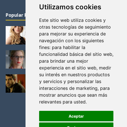
Utilizamos cookies
Popular Posts
Este sitio web utiliza cookies y
otras tecnologías de seguimiento
KATHERYN WINNICK: LA ACTRIZ MAS GUAPA DE
para mejorar su experiencia de
VIKINGOS
navegación con los siguientes
Junio 14, 2013
fines:
para habilitar la
FELICITY (EMILY BETT RICKARDS), LAS FOTOS
funcionalidad básica del sitio web
,
MAS BONITAS DE LA ALIADA DE ARROW
para brindar una mejor
Noviembre 30, 2013
experiencia en el sitio web
,
medir
su interés en nuestros productos
BLACK MIRROR: TODA TU HISTORIA. EPISODIO 3.
y servicios y personalizar las
LA CRITICA
interacciones de marketing
,
para
Mayo 17, 2012
mostrar anuncios que sean más
relevantes para usted
.
Aceptar