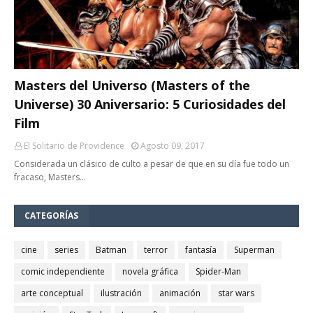
Masters del Universo (Masters of the
Universe) 30 Aniversario: 5 Curiosidades del
Film
El Solitario de Providence
Agosto 09, 2017
Considerada un clásico de culto a pesar de que en su día fue todo un
fracaso, Masters…
CATEGORÍAS
cine
series
Batman
terror
fantasía
Superman
comic independiente
novela gráfica
Spider-Man
arte conceptual
ilustración
animación
star wars