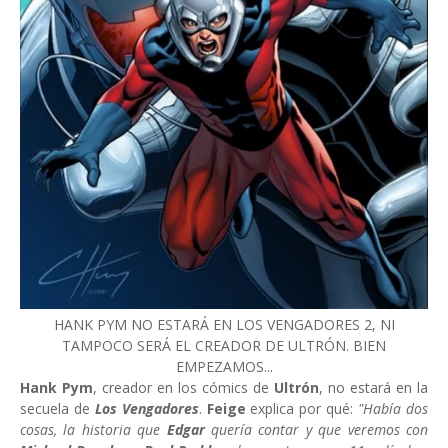
HANK PYM NO ESTARÁ EN LOS VENGADORES 2, NI
TAMPOCO SERÁ EL CREADOR DE ULTRÓN. BIEN
EMPEZAMOS...
Hank Pym
, creador en los cómics de
Ultrón
, no estará en la
secuela de
Los Vengadores
.
Feige
explica por qué:
"Había dos
cosas, la historia que
Edgar
quería contar y que veremos con