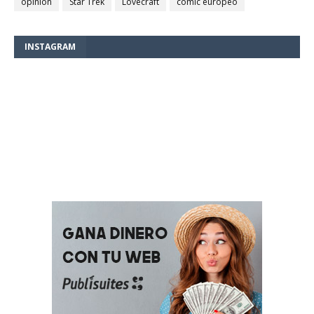
opinión
Star Trek
Lovecraft
comic europeo
INSTAGRAM