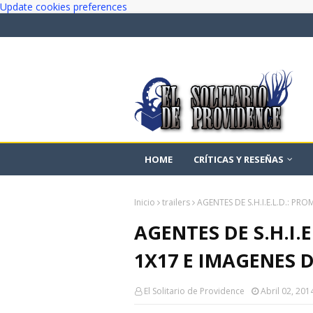
Update cookies preferences
HOME
CRÍTICAS Y RESEÑAS
Inicio
trailers
AGENTES DE S.H.I.E.L.D.: PR
AGENTES DE S.H.I.
1X17 E IMAGENES D
El Solitario de Providence
Abril 02, 201