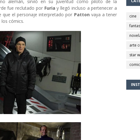
CAT
ano alemán, sirvió en su juventud como piloto de la
arde fue reclutado por
Furia
y llegó incluso a pertenecer a
e que el personaje interpretado por
Patton
vaya a tener
cine
los cómics.
fantas
novel
arte 
star 
comic
INS