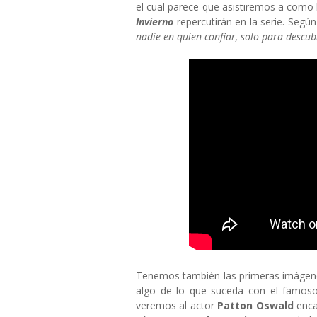
el cual parece que asistiremos a como
Invierno
repercutirán en la serie. Según 
nadie en quien confiar, solo para descub
Tenemos también las primeras imágenes
algo de lo que suceda con el famoso
veremos al actor
Patton Oswald
enc