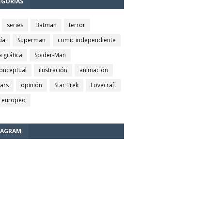
EGORÍAS
series
Batman
terror
ía
Superman
comic independiente
a gráfica
Spider-Man
conceptual
ilustración
animación
wars
opinión
Star Trek
Lovecraft
 europeo
TAGRAM