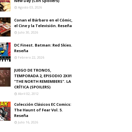
New Day (Con Spoilers)
Agosto 03, 2026
Conan el Bárbaro en el Cómic,
el Cine y la Televisión. Reseña
Julio 30, 2026
DC Finest. Batman: Red Skies.
Reseña
Febrero 22, 2026
JUEGO DE TRONOS,
TEMPORADA 2, EPISODIO 2X01
"THE NORTH REMEMBERS". LA
CRÍTICA (SPOILERS)
Abril 02, 2012
Colección Clásicos EC Comics:
The Haunt of Fear Vol. 5.
Reseña
Julio 16, 2026