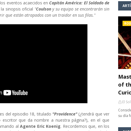
 los eventos acaecidos en
Capitán América: El Soldado de
ART
la sinopsis oficial
"
Coulson
y su equipo se encontrarán sin
rir que están atrapados con un traidor en sus filas."
ROD
Mast
of th
Curi
El So
Conside
 del episodio 18, titulado
"Providence"
(¿tendrá que ver
su día 
 escritor que da nombre a nuestra página?), en el que
arnando al
Agente Eric Koenig
. Recordemos que, en los