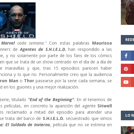
REDE
a
Marvel
cada semana."
Con estas palabras
Maurissa
unners
de
Agentes de S.H.I.E.L.D.
han respondido a las
erie, y no solamente por parte de los fans de los cómics
 en que se trata de un show centrado en el día de a día de
 maravillas y que, tras 15 episodios parecen haber
nciona y lo que no. Personalmente creo que la audiencia
Iron Man
o
Thor
pasearse por la serie cada semana, se
ad en los guiones y una mejor realización.
serie, titulado
"End of the Beginning"
.
En el tenemos de
s películas, en concreto la aparición del agente
Sitwell
 es reclamado a mitad del episodio para atender una
LO M
se trata del barco de
S.H.I.E.L.D.
secuestrado que vimos
: El Soldado de Invierno
, película que no se estrena en