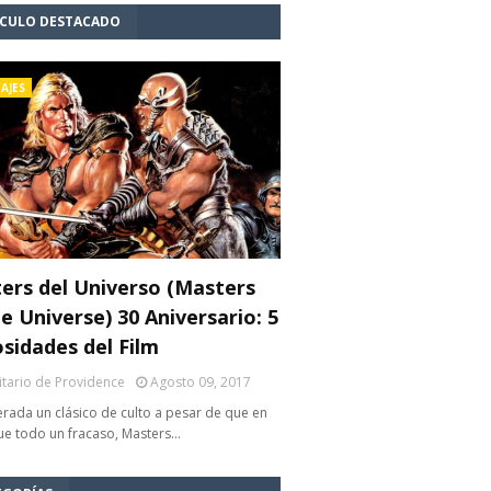
ÍCULO DESTACADO
AJES
ers del Universo (Masters
e Universe) 30 Aniversario: 5
osidades del Film
litario de Providence
Agosto 09, 2017
rada un clásico de culto a pesar de que en
fue todo un fracaso, Masters…