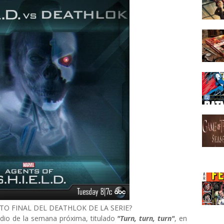
CTO FINAL DEL DEATHLOK DE LA SERIE?
dio de la semana próxima, titulado
"Turn, turn, turn"
, en