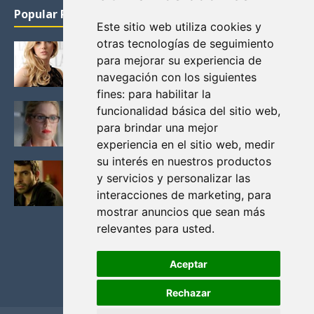
Popular Posts
Este sitio web utiliza cookies y
otras tecnologías de seguimiento
KATHERYN WINNICK: LA ACTRIZ MAS GUAPA DE
para mejorar su experiencia de
VIKINGOS
navegación con los siguientes
Junio 14, 2013
fines:
para habilitar la
FELICITY (EMILY BETT RICKARDS), LAS FOTOS
funcionalidad básica del sitio web
,
MAS BONITAS DE LA ALIADA DE ARROW
para brindar una mejor
Noviembre 30, 2013
experiencia en el sitio web
,
medir
su interés en nuestros productos
BLACK MIRROR: TODA TU HISTORIA. EPISODIO 3.
y servicios y personalizar las
LA CRITICA
interacciones de marketing
,
para
Mayo 17, 2012
mostrar anuncios que sean más
relevantes para usted
.
Aceptar
Rechazar