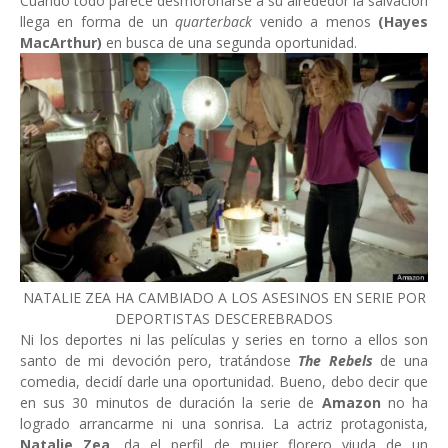
Cuando todo parece desmoronarse a su alrededor la salvación
llega en forma de un
quarterback
venido a menos
(Hayes
MacArthur)
en busca de una segunda oportunidad.
NATALIE ZEA HA CAMBIADO A LOS ASESINOS EN SERIE POR
DEPORTISTAS DESCEREBRADOS
Ni los deportes ni las películas y series en torno a ellos son
santo de mi devoción pero, tratándose
The Rebels
de una
comedia, decidí darle una oportunidad. Bueno, debo decir que
en sus 30 minutos de duración la serie de
Amazon
no ha
logrado arrancarme ni una sonrisa. La actriz protagonista,
Natalie Zea
, da el perfil de mujer florero viuda de un