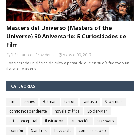
Masters del Universo (Masters of the
Universe) 30 Aniversario: 5 Curiosidades del
Film
El Solitario de Providence
Agosto 09, 2017
Considerada un clásico de culto a pesar de que en su día fue todo un
fracaso, Masters…
CATEGORÍAS
cine
series
Batman
terror
fantasía
Superman
comic independiente
novela gráfica
Spider-Man
arte conceptual
ilustración
animación
star wars
opinión
Star Trek
Lovecraft
comic europeo