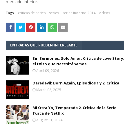
mercado interior.
Tags:
criticas de series
series
series invierno 2014
videos
ENTRADAS QUE PUEDEN INTERESARTE
Sin Sermones, Solo Amor. Crítica de Love Story,
el Éxito que Necesitábamos
April 09, 2026
Daredevil: Born Again, Episodios 1 y 2. Crítica
March 08, 2025
Mi Otra Yo, Temporada 2. Crítica de la Serie
Turca de Netflix
August 31, 2024