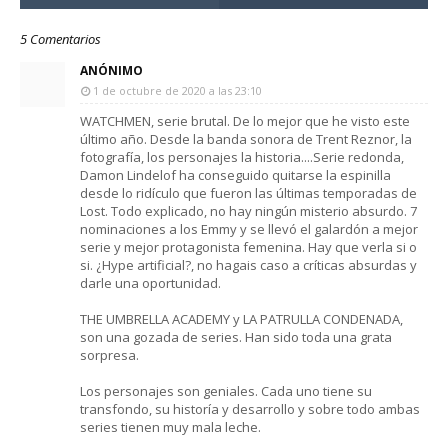
5 Comentarios
ANÓNIMO
1 de octubre de 2020 a las 23:10
WATCHMEN, serie brutal. De lo mejor que he visto este
último año. Desde la banda sonora de Trent Reznor, la
fotografía, los personajes la historia....Serie redonda,
Damon Lindelof ha conseguido quitarse la espinilla
desde lo ridículo que fueron las últimas temporadas de
Lost. Todo explicado, no hay ningún misterio absurdo. 7
nominaciones a los Emmy y se llevó el galardón a mejor
serie y mejor protagonista femenina. Hay que verla si o
si. ¿Hype artificial?, no hagais caso a críticas absurdas y
darle una oportunidad.
THE UMBRELLA ACADEMY y LA PATRULLA CONDENADA,
son una gozada de series. Han sido toda una grata
sorpresa.
Los personajes son geniales. Cada uno tiene su
transfondo, su historía y desarrollo y sobre todo ambas
series tienen muy mala leche.