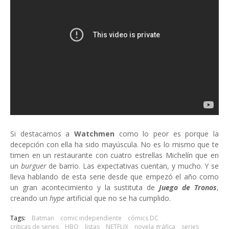
Si destacamos a
Watchmen
como lo peor es porque la
decepción con ella ha sido mayúscula. No es lo mismo que te
timen en un restaurante con cuatro estrellas Michelín que en
un
burguer
de barrio. Las expectativas cuentan, y mucho. Y se
lleva hablando de esta serie desde que empezó el año como
un gran acontecimiento y la sustituta de
Juego de Tronos
,
creando un
hype
artificial que no se ha cumplido.
Tags:
Batman
comic independiente
cómics DC
criticas de series
HBO
listas
NETFLIX
novela gráfica
series