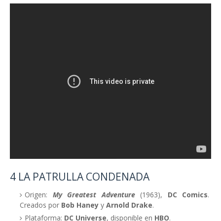
4 LA PATRULLA CONDENADA
Origen:
My Greatest Adventure
(1963),
DC Comics
.
Creados por
Bob Haney
y
Arnold Drake
.
Plataforma:
DC Universe
, disponible en
HBO
.