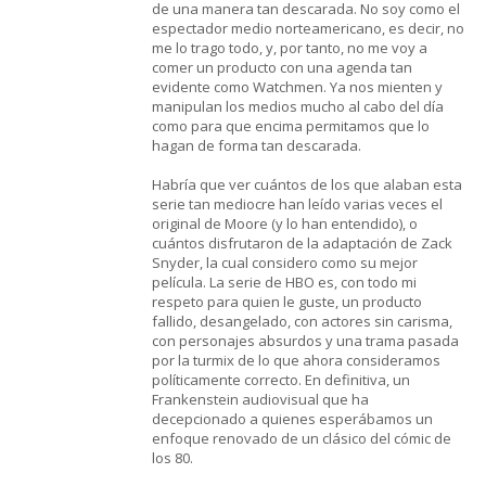
de una manera tan descarada. No soy como el
espectador medio norteamericano, es decir, no
me lo trago todo, y, por tanto, no me voy a
comer un producto con una agenda tan
evidente como Watchmen. Ya nos mienten y
manipulan los medios mucho al cabo del día
como para que encima permitamos que lo
hagan de forma tan descarada.
Habría que ver cuántos de los que alaban esta
serie tan mediocre han leído varias veces el
original de Moore (y lo han entendido), o
cuántos disfrutaron de la adaptación de Zack
Snyder, la cual considero como su mejor
película. La serie de HBO es, con todo mi
respeto para quien le guste, un producto
fallido, desangelado, con actores sin carisma,
con personajes absurdos y una trama pasada
por la turmix de lo que ahora consideramos
políticamente correcto. En definitiva, un
Frankenstein audiovisual que ha
decepcionado a quienes esperábamos un
enfoque renovado de un clásico del cómic de
los 80.