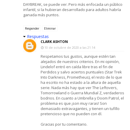
DAYBREAK, se puede ver. Pero más enfocada un público
infantil, si la hubieran desarrollado para adultos habría
ganada más puntos.
Responder
Eliminar
Respuestas
CLARK ASHTON
10 de octubre de 2020 a las 21:14
Respetamos tus gustos, aunque estén tan
alejados de nuestros criterios. En mi opinión,
Lindelof entró en caída libre tras el fin de
Perdidos y salvo aciertos puntuales (Star Trek
Into Darkness, Prometheus), el resto de lo que
ha escrito no ha estado a la altura de aquella
serie. Nada más hay que ver The Leftovers,
Tomorrowland o Guerra Mundial Z, verdaderos
bodrios. En cuanto a Umbrella y Doom Patrol, el
problema es que ¡son muy raras! Son
demasiado extravagantes, y tienen un tufillo
pretencioso que no pueden con él.
Gracias por tu comentario.