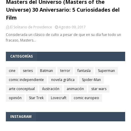
Masters del Universo (Masters of the
Universe) 30 Aniversario: 5 Curiosidades del
Film
El Solitario de Providence
Agosto 09, 2017
Considerada un clásico de culto a pesar de que en su día fue todo un
fracaso, Masters…
CATEGORÍAS
cine
series
Batman
terror
fantasía
Superman
comic independiente
novela gráfica
Spider-Man
arte conceptual
ilustración
animación
star wars
opinión
Star Trek
Lovecraft
comic europeo
INSTAGRAM