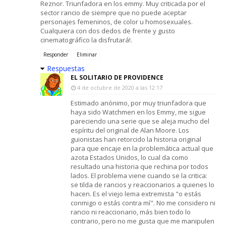
Reznor. Triunfadora en los emmy. Muy criticada por el
sector rancio de siempre que no puede aceptar
personajes femeninos, de color u homosexuales.
Cualquiera con dos dedos de frente y gusto
cinematográfico la disfrutará!.
Responder
Eliminar
Respuestas
EL SOLITARIO DE PROVIDENCE
4 de octubre de 2020 a las 12:17
Estimado anónimo, por muy triunfadora que
haya sido Watchmen en los Emmy, me sigue
pareciendo una serie que se aleja mucho del
espíritu del original de Alan Moore. Los
guionistas han retorcido la historia original
para que encaje en la problemática actual que
azota Estados Unidos, lo cual da como
resultado una historia que rechina por todos
lados. El problema viene cuando se la critica:
se tilda de rancios y reaccionarios a quienes lo
hacen. Es el viejo lema extremista "o estás
conmigo o estás contra mí". No me considero ni
rancio ni reaccionario, más bien todo lo
contrario, pero no me gusta que me manipulen