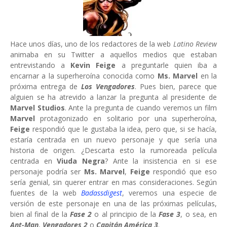
Hace unos días, uno de los redactores de la web
Latino Review
animaba en su Twitter a aquellos medios que estaban
entrevistando a
Kevin Feige
a preguntarle quien iba a
encarnar a la superheroína conocida como
Ms. Marvel
en la
próxima entrega de
Los Vengadores
. Pues bien, parece que
alguien se ha atrevido a lanzar la pregunta al presidente de
Marvel Studios
. Ante la pregunta de cuando veremos un film
Marvel
protagonizado en solitario por una superheroína,
Feige
respondió que le gustaba la idea, pero que, si se hacía,
estaría centrada en un nuevo personaje y que sería una
historia de origen. ¿Descarta esto la rumoreada película
centrada en
Viuda Negra
? Ante la insistencia en si ese
personaje podría ser
Ms. Marvel
,
Feige
respondió que eso
sería genial, sin querer entrar en mas consideraciones. Según
fuentes de la web
Badassdigest
, veremos una especie de
versión de este personaje en una de las próximas películas,
bien al final de la
Fase 2
o al principio de la
Fase 3
, o sea, en
Ant-Man
,
Vengadores 2
o
Capitán América 3
.