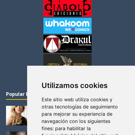
Utilizamos cookies
Popular Posts
Este sitio web utiliza cookies y
otras tecnologías de seguimiento
KATHERYN WINNICK: LA ACTRIZ MAS GUAPA DE
para mejorar su experiencia de
VIKINGOS
navegación con los siguientes
Junio 14, 2013
fines:
para habilitar la
FELICITY (EMILY BETT RICKARDS), LAS FOTOS