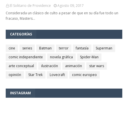
El Solitario de Providence
Agosto 09, 2017
Considerada un clásico de culto a pesar de que en su día fue todo un
fracaso, Masters…
CATEGORÍAS
cine
series
Batman
terror
fantasía
Superman
comic independiente
novela gráfica
Spider-Man
arte conceptual
ilustración
animación
star wars
opinión
Star Trek
Lovecraft
comic europeo
INSTAGRAM