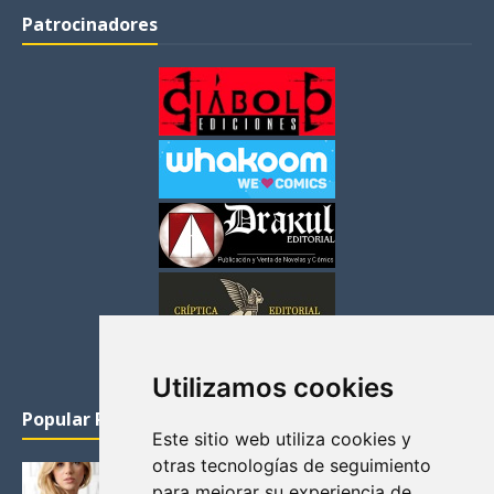
Patrocinadores
Utilizamos cookies
Popular Posts
Este sitio web utiliza cookies y
otras tecnologías de seguimiento
KATHERYN WINNICK: LA ACTRIZ MAS GUAPA DE
para mejorar su experiencia de
VIKINGOS