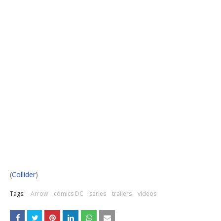
(
Collider
)
Tags:
Arrow
cómics DC
series
trailers
videos