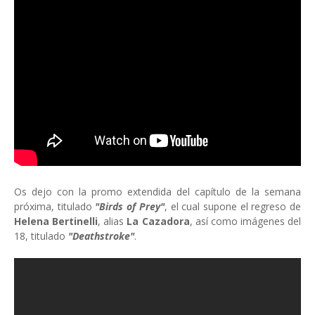
Os dejo con la promo extendida del capítulo de la semana
próxima, titulado
"Birds of Prey"
, el cual supone el regreso de
Helena Bertinelli
, alias
La Cazadora
, así como imágenes del
18, titulado
"Deathstroke"
.