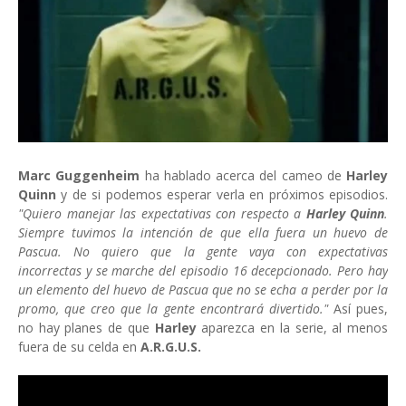
Marc Guggenheim
ha hablado acerca del cameo de
Harley
Quinn
y de si podemos esperar verla en próximos episodios.
"Quiero manejar las expectativas con respecto a
Harley Quinn
.
Siempre tuvimos la intención de que ella fuera un huevo de
Pascua. No quiero que la gente vaya con expectativas
incorrectas y se marche del episodio 16 decepcionado. Pero hay
un elemento del huevo de Pascua que no se echa a perder por la
promo, que creo que la gente encontrará divertido."
Así pues,
no hay planes de que
Harley
aparezca en la serie, al menos
fuera de su celda en
A.R.G.U.S.