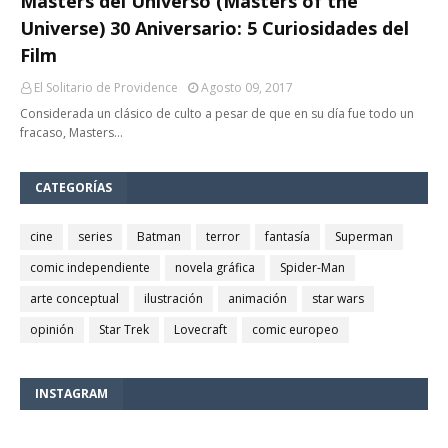
Masters del Universo (Masters of the
Universe) 30 Aniversario: 5 Curiosidades del
Film
El Solitario de Providence
Agosto 09, 2017
Considerada un clásico de culto a pesar de que en su día fue todo un
fracaso, Masters…
CATEGORÍAS
cine
series
Batman
terror
fantasía
Superman
comic independiente
novela gráfica
Spider-Man
arte conceptual
ilustración
animación
star wars
opinión
Star Trek
Lovecraft
comic europeo
INSTAGRAM